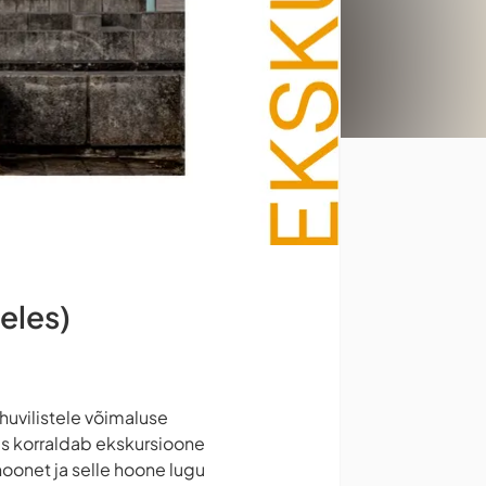
eeles)
huvilistele võimaluse
kus korraldab ekskursioone
hoonet ja selle hoone lugu