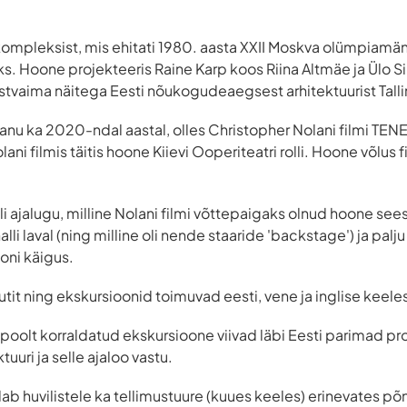
kompleksist, mis ehitati 1980. aasta XXII Moskva olümpiamä
s. Hoone projekteeris Raine Karp koos Riina Altmäe ja Ülo Sir
tvaima näitega Eesti nõukogudeaegsest arhitektuurist Talli
epanu ka 2020-ndal aastal, olles Christopher Nolani filmi T
ani filmis täitis hoone Kiievi Ooperiteatri rolli. Hoone võlus
lli ajalugu, milline Nolani filmi võttepaigaks olnud hoone sees
alli laval (ning milline oli nende staaride 'backstage') ja pa
oni käigus.
tit ning ekskursioonid toimuvad eesti, vene ja inglise keele
 poolt korraldatud ekskursioone viivad läbi Eesti parimad pr
uuri ja selle ajaloo vastu.
dab huvilistele ka tellimustuure (kuues keeles) erinevates p