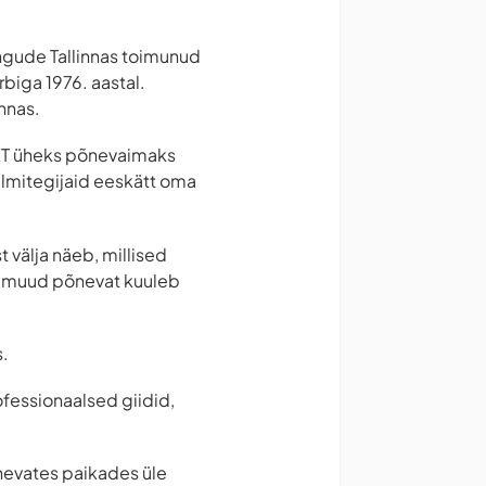
ngude Tallinnas toimunud
biga 1976. aastal.
nnas.
ENET üheks põnevaimaks
 filmitegijaid eeskätt oma
t välja näeb, millised
lju muud põnevat kuuleb
s.
ofessionaalsed giidid,
õnevates paikades üle