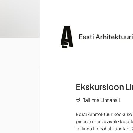
Ekskursioon Lin
Tallinna Linnahall
Eesti Arhitektuurikeskus
piiluda muidu avalikkusele
Tallinna Linnahalli aasta