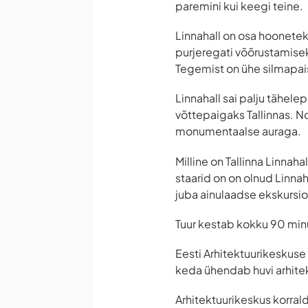
paremini kui keegi teine.
Linnahall on osa hoonete
purjeregati võõrustamisek
Tegemist on ühe silmapais
Linnahall sai palju tähel
võttepaigaks Tallinnas. Nol
monumentaalse auraga.
Milline on Tallinna Linnaha
staarid on on olnud Linnah
juba ainulaadse ekskursio
Tuur kestab kokku 90 minu
Eesti Arhitektuurikeskuse
keda ühendab huvi arhitekt
Arhitektuurikeskus korral