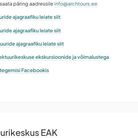
 saata päring aadressile
info@archtours.ee
ride ajagraafiku leiate siit
ide ajagraafiku leiate siit
uride ajagraafiku leiate siit
itektuurikeskuse ekskursioonide ja võimalustega
e tegemisi Facebookis
uurikeskus EAK