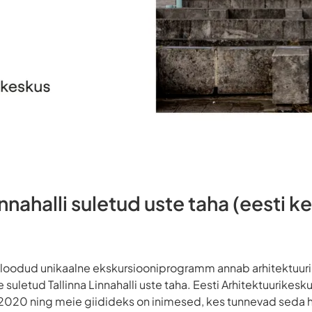
nahalli suletud uste taha (eesti k
e loodud unikaalne ekskursiooniprogramm annab arhitektuuri
 suletud Tallinna Linnahalli uste taha. Eesti Arhitektuurikes
st 2020 ning meie giidideks on inimesed, kes tunnevad seda 