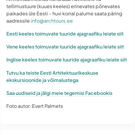
tellimustuure (kuues keeles) erinevates põnevates
paikades üle Eesti – huvi korral palume saata päring
aadressile
info@archtours.ee
Eesti keeles toimuvate tuuride ajagraafiku leiate siit
Vene keeles toimuvate tuuride ajagraafiku leiate siit
Inglise keeles toimuvate tuuride ajagraafiku leiate siit
Tutvu ka teiste Eesti Arhitektuurikeskuse
ekskursioonide ja võimalustega
Saa uudiseid ja jälgi meie tegemisi Facebookis
Foto autor: Evert Palmets