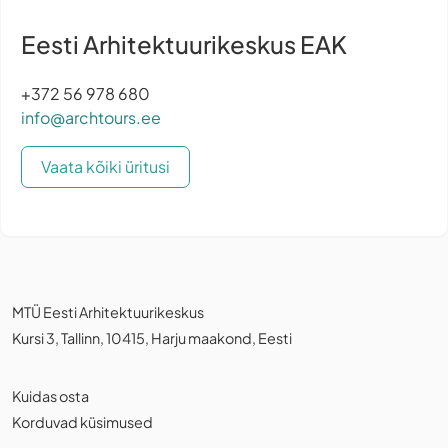
Eesti Arhitektuurikeskus EAK
+372 56 978 680
info@archtours.ee
Vaata kõiki üritusi
MTÜ Eesti Arhitektuurikeskus
Kursi 3, Tallinn, 10415, Harju maakond, Eesti
Kuidas osta
Korduvad küsimused