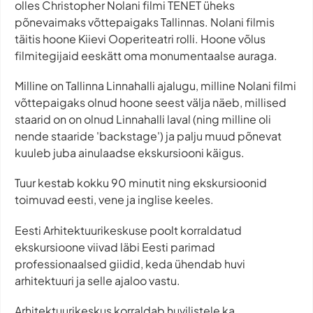
olles Christopher Nolani filmi TENET üheks
põnevaimaks võttepaigaks Tallinnas. Nolani filmis
täitis hoone Kiievi Ooperiteatri rolli. Hoone võlus
filmitegijaid eeskätt oma monumentaalse auraga.
Milline on Tallinna Linnahalli ajalugu, milline Nolani filmi
võttepaigaks olnud hoone seest välja näeb, millised
staarid on on olnud Linnahalli laval (ning milline oli
nende staaride 'backstage') ja palju muud põnevat
kuuleb juba ainulaadse ekskursiooni käigus.
Tuur kestab kokku 90 minutit ning ekskursioonid
toimuvad eesti, vene ja inglise keeles.
Eesti Arhitektuurikeskuse poolt korraldatud
ekskursioone viivad läbi Eesti parimad
professionaalsed giidid, keda ühendab huvi
arhitektuuri ja selle ajaloo vastu.
Arhitektuurikeskus korraldab huvilistele ka