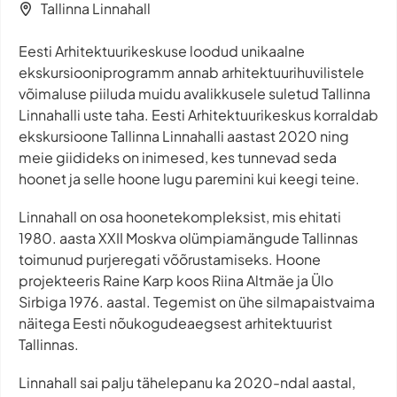
Tallinna Linnahall
Eesti Arhitektuurikeskuse loodud unikaalne
ekskursiooniprogramm annab arhitektuurihuvilistele
võimaluse piiluda muidu avalikkusele suletud Tallinna
Linnahalli uste taha. Eesti Arhitektuurikeskus korraldab
ekskursioone Tallinna Linnahalli aastast 2020 ning
meie giidideks on inimesed, kes tunnevad seda
hoonet ja selle hoone lugu paremini kui keegi teine.
Linnahall on osa hoonetekompleksist, mis ehitati
1980. aasta XXII Moskva olümpiamängude Tallinnas
toimunud purjeregati võõrustamiseks. Hoone
projekteeris Raine Karp koos Riina Altmäe ja Ülo
Sirbiga 1976. aastal. Tegemist on ühe silmapaistvaima
näitega Eesti nõukogudeaegsest arhitektuurist
Tallinnas.
Linnahall sai palju tähelepanu ka 2020-ndal aastal,