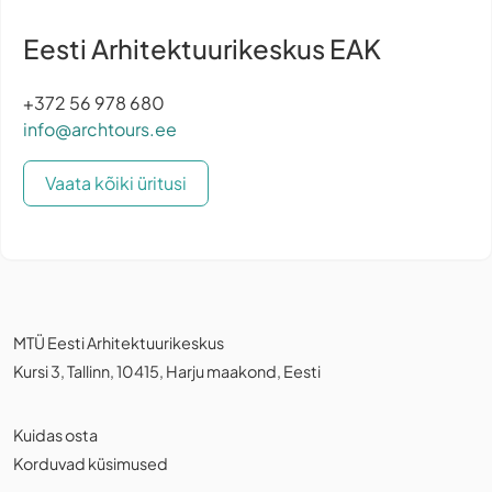
Eesti Arhitektuurikeskus EAK
+372 56 978 680
info@archtours.ee
Vaata kõiki üritusi
MTÜ Eesti Arhitektuurikeskus
Kursi 3, Tallinn, 10415, Harju maakond, Eesti
Kuidas osta
Korduvad küsimused