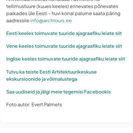
tellimustuure (kuues keeles) erinevates põnevates
paikades üle Eesti – huvi korral palume saata päring
aadressile
info@archtours.ee
Eesti keeles toimuvate tuuride ajagraafiku leiate siit
Vene keeles toimuvate tuuride ajagraafiku leiate siit
Inglise keeles toimuvate tuuride ajagraafiku leiate siit
Tutvu ka teiste Eesti Arhitektuurikeskuse
ekskursioonide ja võimalustega
Saa uudiseid ja jälgi meie tegemisi Facebookis
Foto autor: Evert Palmets