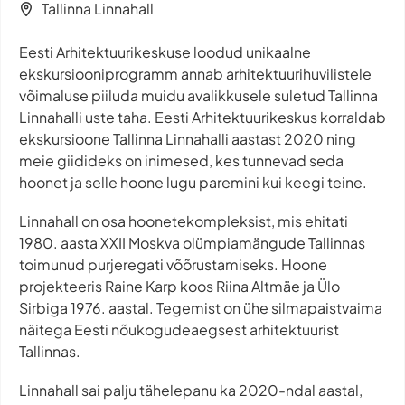
Tallinna Linnahall
Eesti Arhitektuurikeskuse loodud unikaalne
ekskursiooniprogramm annab arhitektuurihuvilistele
võimaluse piiluda muidu avalikkusele suletud Tallinna
Linnahalli uste taha. Eesti Arhitektuurikeskus korraldab
ekskursioone Tallinna Linnahalli aastast 2020 ning
meie giidideks on inimesed, kes tunnevad seda
hoonet ja selle hoone lugu paremini kui keegi teine.
Linnahall on osa hoonetekompleksist, mis ehitati
1980. aasta XXII Moskva olümpiamängude Tallinnas
toimunud purjeregati võõrustamiseks. Hoone
projekteeris Raine Karp koos Riina Altmäe ja Ülo
Sirbiga 1976. aastal. Tegemist on ühe silmapaistvaima
näitega Eesti nõukogudeaegsest arhitektuurist
Tallinnas.
Linnahall sai palju tähelepanu ka 2020-ndal aastal,