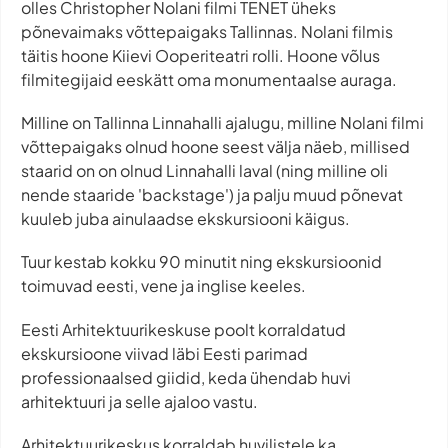
olles Christopher Nolani filmi TENET üheks
põnevaimaks võttepaigaks Tallinnas. Nolani filmis
täitis hoone Kiievi Ooperiteatri rolli. Hoone võlus
filmitegijaid eeskätt oma monumentaalse auraga.
Milline on Tallinna Linnahalli ajalugu, milline Nolani filmi
võttepaigaks olnud hoone seest välja näeb, millised
staarid on on olnud Linnahalli laval (ning milline oli
nende staaride 'backstage') ja palju muud põnevat
kuuleb juba ainulaadse ekskursiooni käigus.
Tuur kestab kokku 90 minutit ning ekskursioonid
toimuvad eesti, vene ja inglise keeles.
Eesti Arhitektuurikeskuse poolt korraldatud
ekskursioone viivad läbi Eesti parimad
professionaalsed giidid, keda ühendab huvi
arhitektuuri ja selle ajaloo vastu.
Arhitektuurikeskus korraldab huvilistele ka