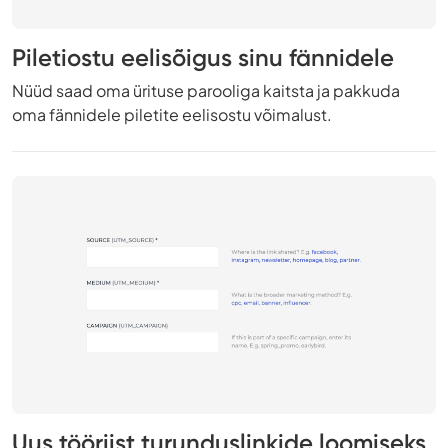
Piletiostu eelisõigus sinu fännidele
Nüüd saad oma ürituse parooliga kaitsta ja pakkuda
oma fännidele piletite eelisostu võimalust.
Uus tööriist turunduslinkide loomiseks