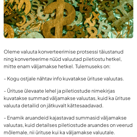
Oleme valuuta konverteerimise protsessi täiustanud
ning konverteerime nüüd valuutad piletiostu hetkel,
mitte enam väljamakse hetkel. Tulemuseks on:
- Kogu ostjale nähtav info kuvatakse ürituse valuutas.
- Ürituse ülevaate lehel ja piletiostude nimekirjas
kuvatakse summad väljamakse valuutas, kuid ka ürituse
valuuta detailid on jätkuvalt kättesaadavad.
- Enamik aruandeid kajastavad summasid väljamakse
valuutas, kuid detailses piletiostude aruandes on veerud
mõlemale, nii ürituse kui ka väljamakse valuutale.