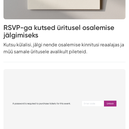
RSVP-ga kutsed üritusel osalemise
jälgimiseks
Kutsu külalisi, jälgi nende osalemise kinnitusi reaalajas ja
müü samale üritusele avalikult pileteid.