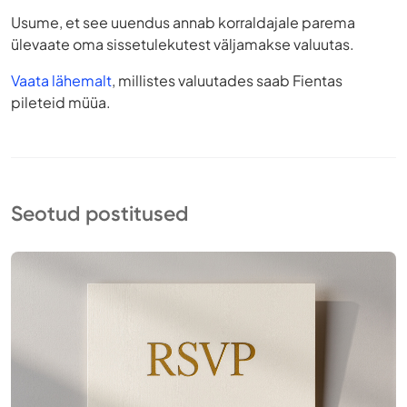
Usume, et see uuendus annab korraldajale parema
ülevaate oma sissetulekutest väljamakse valuutas.
Vaata lähemalt
, millistes valuutades saab Fientas
pileteid müüa.
Seotud postitused