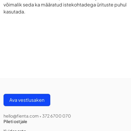
võimalik seda ka määratud istekohtadega ürituste puhul
kasutada.
Ava vestlusaken
hello@fienta.com
372 6700 070
•
Pileti ostjale
Kuidas osta