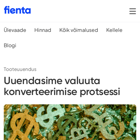
Ülevaade
Hinnad
Kõik võimalused
Kellele
Blogi
Tooteuuendus
Uuendasime valuuta
konverteerimise protsessi