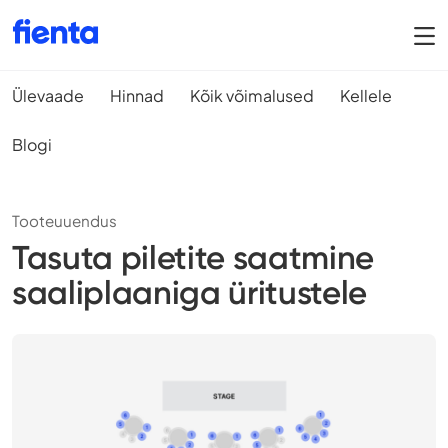
Ülevaade
Hinnad
Kõik võimalused
Kellele
Blogi
Tooteuuendus
Tasuta piletite saatmine
saaliplaaniga üritustele