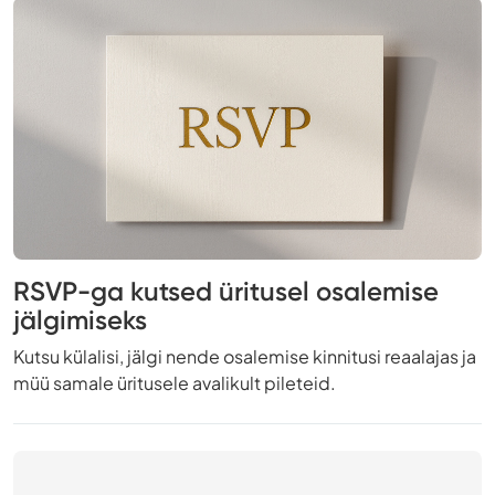
RSVP-ga kutsed üritusel osalemise
jälgimiseks
Kutsu külalisi, jälgi nende osalemise kinnitusi reaalajas ja
müü samale üritusele avalikult pileteid.