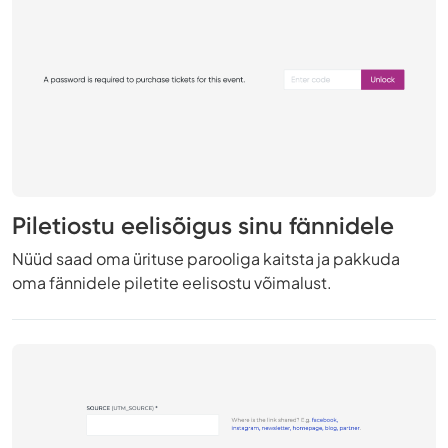
Piletiostu eelisõigus sinu fännidele
Nüüd saad oma ürituse parooliga kaitsta ja pakkuda
oma fännidele piletite eelisostu võimalust.