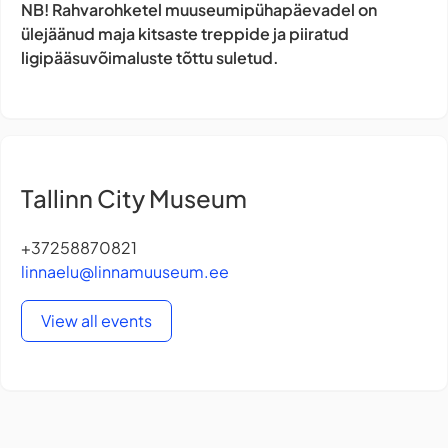
NB! Rahvarohketel muuseumipühapäevadel on
ülejäänud maja kitsaste treppide ja piiratud
ligipääsuvõimaluste tõttu suletud.
Tallinn City Museum
+37258870821
linnaelu@linnamuuseum.ee
View all events