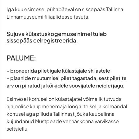
Iga kuu esimesel pühapäeval on sissepääs Tallinna
Linnamuuseumi filiaalidesse tasuta.
Sujuva külastuskogemuse nimel tuleb
sissepääs eelregistreerida.
PALUME:
- broneerida pilet igale külastajale sh lastele
- plaanide muutumisel pilet tagastada, sest piletite
arv on piiratud ja kõikidele soovijatele neid ei jagu.
Esimesel korrusel on külastajatel võimalik tutvuda
ajaloolise kaupmehemaja looga, teisel ja kolmandal
korrusel aga piiluda Tallinnast jõuka kaubalinna
kujundanud Mustpeade vennaskonna värvikasse
seltsiellu.