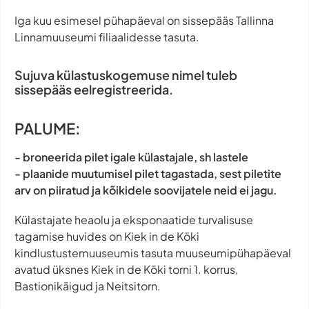
Iga kuu esimesel pühapäeval on sissepääs Tallinna
Linnamuuseumi filiaalidesse tasuta.
Sujuva külastuskogemuse nimel tuleb
sissepääs eelregistreerida.
PALUME:
- broneerida pilet igale külastajale, sh lastele
- plaanide muutumisel pilet tagastada, sest piletite
arv on piiratud ja kõikidele soovijatele neid ei jagu.
Külastajate heaolu ja eksponaatide turvalisuse
tagamise huvides on Kiek in de Köki
kindlustustemuuseumis tasuta muuseumipühapäeval
avatud üksnes Kiek in de Köki torni 1. korrus,
Bastionikäigud ja Neitsitorn.