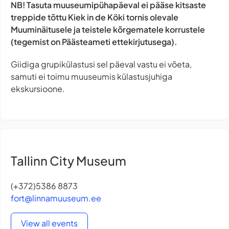
NB! Tasuta muuseumipühapäeval ei pääse kitsaste
treppide tõttu Kiek in de Köki tornis olevale
Muuminäitusele ja teistele kõrgematele korrustele
(tegemist on Päästeameti ettekirjutusega)
.
Giidiga grupikülastusi sel päeval vastu ei võeta,
samuti ei toimu muuseumis külastusjuhiga
ekskursioone.
Tallinn City Museum
(+372)5386 8873
fort@linnamuuseum.ee
View all events