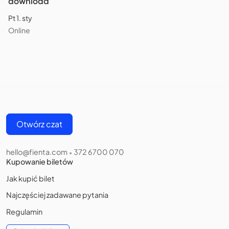
download
Pt 1. sty
Online
Otwórz czat
hello@fienta.com
372 6700 070
•
Kupowanie biletów
Jak kupić bilet
Najczęściej zadawane pytania
Regulamin