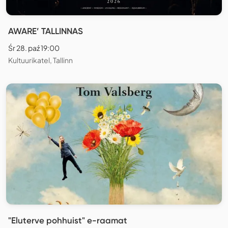
AWARE’ TALLINNAS
Śr 28. paź 19:00
Kultuurikatel, Tallinn
"Eluterve pohhuist" e-raamat