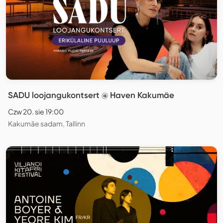
SADU loojangukontsert @ Haven Kakumäe
Czw 20. sie 19:00
Kakumäe sadam, Tallinn