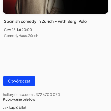
Spanish comedy in Zurich - with Sergi Polo
Czw 25. lut 20:00
ComedyHaus, Zürich
Otwórz czat
hello@fienta.com
372 6700 070
•
Kupowanie biletów
Jak kupić bilet