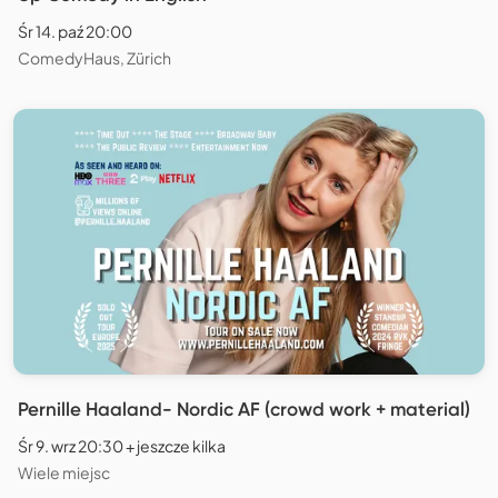
Śr 14. paź 20:00
ComedyHaus, Zürich
Pernille Haaland- Nordic AF (crowd work + material)
Śr 9. wrz 20:30 + jeszcze kilka
Wiele miejsc