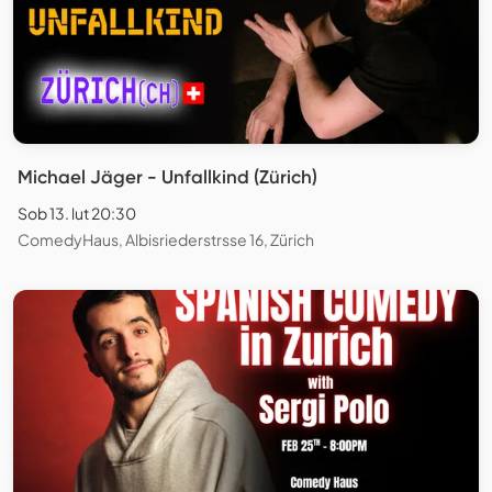
Michael Jäger - Unfallkind (Zürich)
Sob 13. lut 20:30
ComedyHaus, Albisriederstrsse 16, Zürich