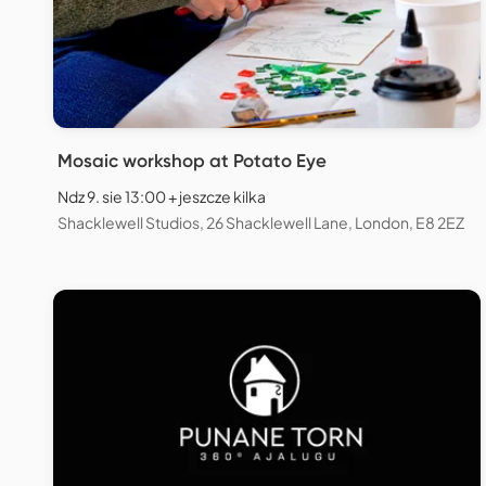
Mosaic workshop at Potato Eye
Ndz 9. sie 13:00 + jeszcze kilka
Shacklewell Studios, 26 Shacklewell Lane, London, E8 2EZ