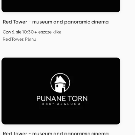
Red Tower - museum and panoramic cinema
Czw 6. sie 10:30 + jeszcze kilka
Red Tower, Pärnu
Red Tower - museum and panoramic cinema