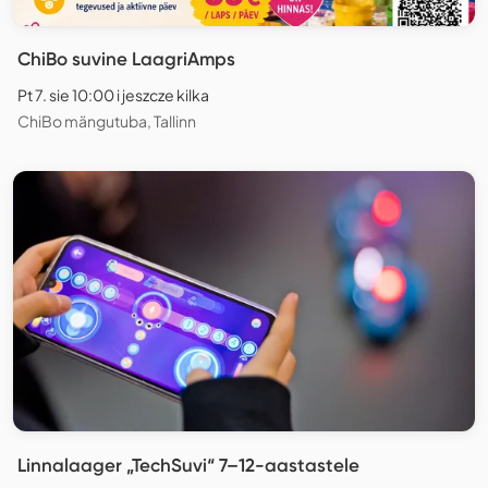
ChiBo suvine LaagriAmps
Pt 7. sie 10:00 i jeszcze kilka
ChiBo mängutuba, Tallinn
Linnalaager „TechSuvi“ 7–12-aastastele