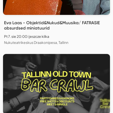
Eva Laas - Objektid&Nukud&Muusika/ FATRASIE
absurdsed miniatuurid
Pt 7. sie 20:00 i jeszcze kilka
Nukuteatrikeskus Draakonipesa, Tallinn