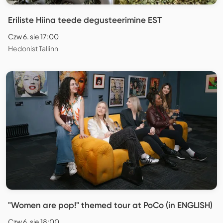
Eriliste Hiina teede degusteerimine EST
Czw 6. sie 17:00
Hedonist Tallinn
"Women are pop!" themed tour at PoCo (in ENGLISH)
Czw 6. sie 18:00