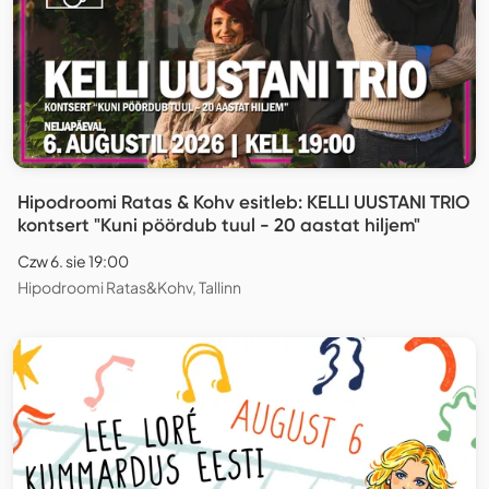
Hipodroomi Ratas & Kohv esitleb: KELLI UUSTANI TRIO
kontsert "Kuni pöördub tuul - 20 aastat hiljem"
Czw 6. sie 19:00
Hipodroomi Ratas&Kohv, Tallinn