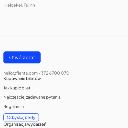
Heldeke!, Tallinn
Otwórz czat
hello@fienta.com
372 6700 070
•
Kupowanie biletów
Jak kupić bilet
Najczęściej zadawane pytania
Regulamin
Odzyskaj bilety
Organizacja wydarzeń