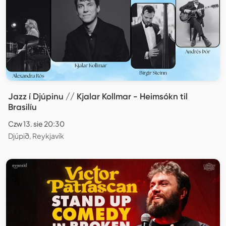
Jazz í Djúpinu // Kjalar Kollmar - Heimsókn til
Brasilíu
Czw 13. sie 20:30
Djúpið, Reykjavík