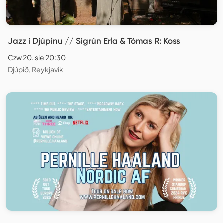
Jazz í Djúpinu // Sigrún Erla & Tómas R: Koss
Czw 20. sie 20:30
Djúpið, Reykjavík