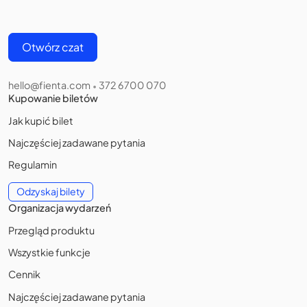
Otwórz czat
hello@fienta.com
372 6700 070
•
Kupowanie biletów
Jak kupić bilet
Najczęściej zadawane pytania
Regulamin
Odzyskaj bilety
Organizacja wydarzeń
Przegląd produktu
Wszystkie funkcje
Cennik
Najczęściej zadawane pytania