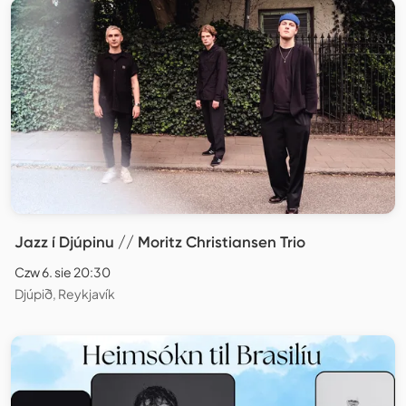
Jazz í Djúpinu // Moritz Christiansen Trio
Czw 6. sie 20:30
Djúpið, Reykjavík