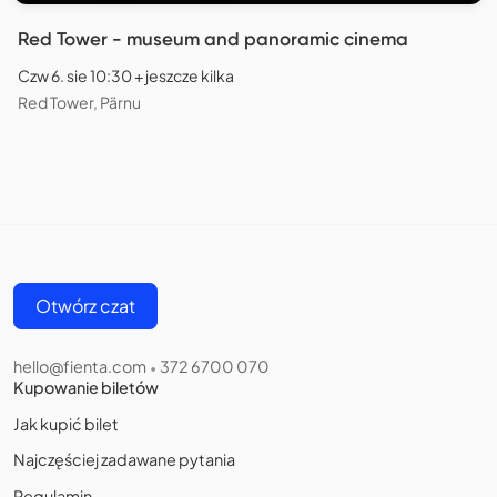
Red Tower - museum and panoramic cinema
Czw 6. sie 10:30 + jeszcze kilka
Red Tower, Pärnu
Otwórz czat
hello@fienta.com
372 6700 070
•
Kupowanie biletów
Jak kupić bilet
Najczęściej zadawane pytania
Regulamin