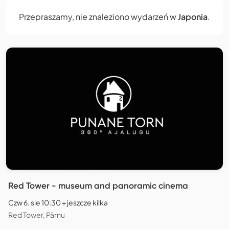
Przepraszamy, nie znaleziono wydarzeń w
Japonia
.
Red Tower - museum and panoramic cinema
Czw 6. sie 10:30 + jeszcze kilka
Red Tower, Pärnu