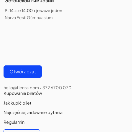
Эстонской гимназии
Pt 14. sie 14:00 + jeszcze jeden
Narva Eesti Gümnaasium
Otwórz czat
hello@fienta.com
372 6700 070
•
Kupowanie biletów
Jak kupić bilet
Najczęściej zadawane pytania
Regulamin