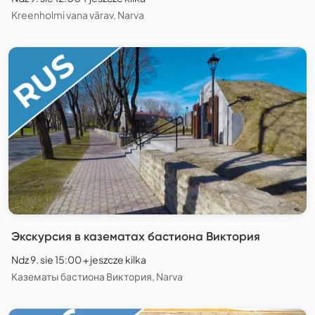
Kreenholmi vana värav, Narva
Экскурсия в казематах бастиона Виктория
Ndz 9. sie 15:00 + jeszcze kilka
Казематы бастиона Виктория, Narva