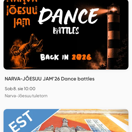
NARVA-JÕESUU JAM’26 Dance battles
Sob 8. sie 10:00
Narva-Jõesuu tuletorn