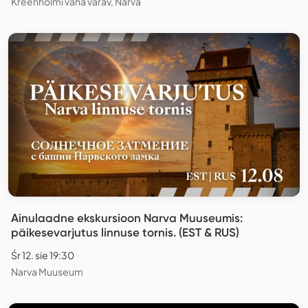
Kreenholmi vana värav, Narva
Ainulaadne ekskursioon Narva Muuseumis:
päikesevarjutus linnuse tornis. (EST & RUS)
Śr 12. sie 19:30
Narva Muuseum