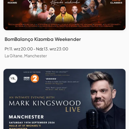
BomBalanço Kizomba Weekender
Pt 11. wrz 20:00 - Ndz 13. wrz 23:00
La Gítane, Manchester