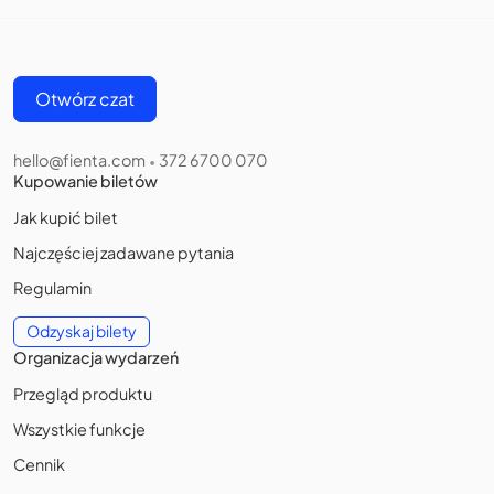
Otwórz czat
hello@fienta.com
372 6700 070
•
Kupowanie biletów
Jak kupić bilet
Najczęściej zadawane pytania
Regulamin
Odzyskaj bilety
Organizacja wydarzeń
Przegląd produktu
Wszystkie funkcje
Cennik