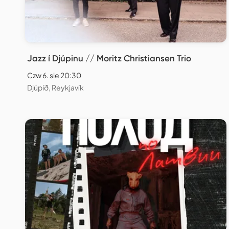
Jazz í Djúpinu // Moritz Christiansen Trio
Czw 6. sie 20:30
Djúpið, Reykjavík