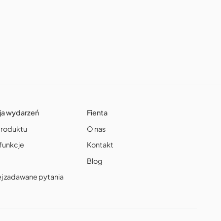
ja wydarzeń
Fienta
produktu
O nas
funkcje
Kontakt
Blog
ej zadawane pytania