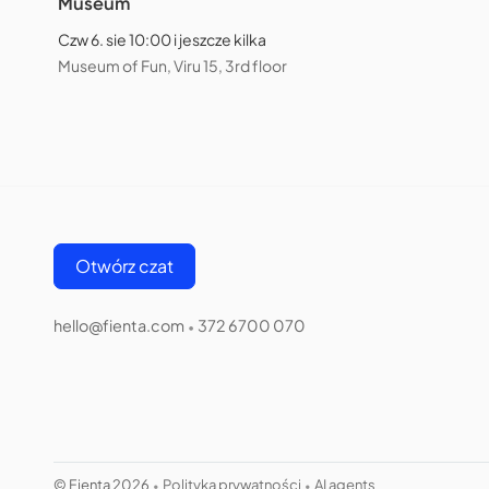
Museum
Czw 6. sie 10:00 i jeszcze kilka
Museum of Fun, Viru 15, 3rd floor
Otwórz czat
hello@fienta.com
372 6700 070
•
© Fienta 2026
Polityka prywatności
AI agents
•
•