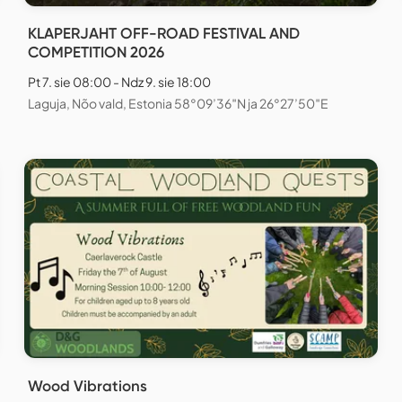
KLAPERJAHT OFF-ROAD FESTIVAL AND
COMPETITION 2026
Pt 7. sie 08:00 - Ndz 9. sie 18:00
Laguja, Nõo vald, Estonia 58°09’36″N ja 26°27’50″E
Wood Vibrations