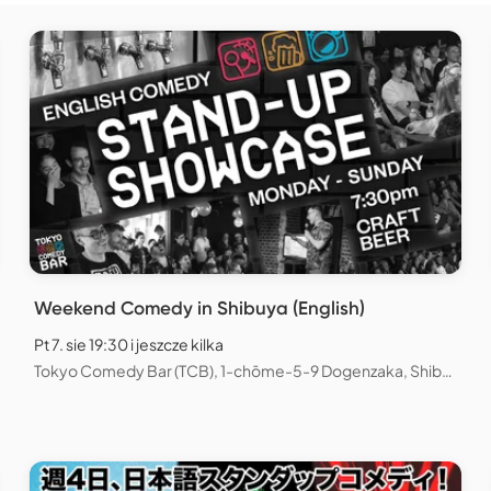
Weekend Comedy in Shibuya (English)
Pt 7. sie 19:30 i jeszcze kilka
Tokyo Comedy Bar (TCB), 1-chōme-5-9 Dogenzaka, Shibuya City, Tokyo, Japan