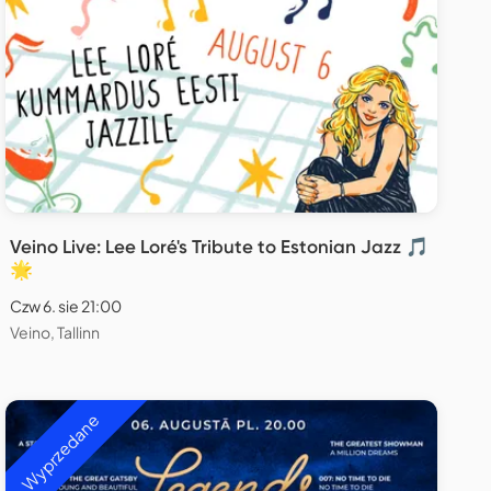
Veino Live: Lee Loré's Tribute to Estonian Jazz 🎵
🌟
Czw 6. sie 21:00
Veino, Tallinn
Wyprzedane