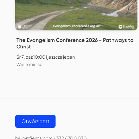
The Evangelism Conference 2026 - Pathways to
Christ
Śr 7. paź 10:00 i jeszcze jeden
Wiele miejsc
Otwórz czat
hello@fienta.com
372 6700 070
•