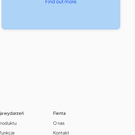
Find out more
ja wydarzeń
Fienta
produktu
O nas
funkcje
Kontakt