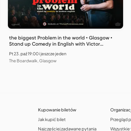
the biggest Problem in the world • Glasgow •
Stand up Comedy in English with Victor
Patrascan
Pt 23. paź 19:00 i jeszcze jeden
The Boardwalk, Glasgow
Kupowanie biletów
Organizac
Jak kupić bilet
Przegląd 
Najczęściej zadawane pytania
Wszystkie 