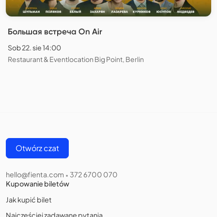
Большая встреча On Air
Sob 22. sie 14:00
Restaurant & Eventlocation Big Point, Berlin
Otwórz czat
hello@fienta.com
372 6700 070
•
Kupowanie biletów
Jak kupić bilet
Najczęściej zadawane pytania