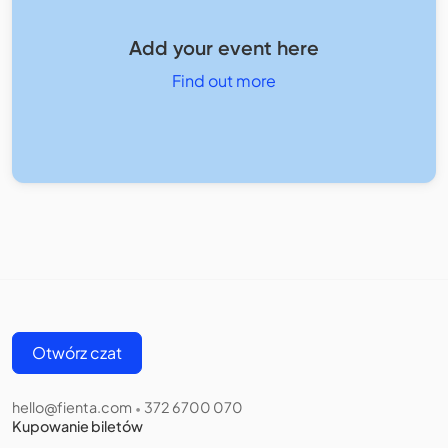
Add your event here
Find out more
Otwórz czat
hello@fienta.com
372 6700 070
•
Kupowanie biletów