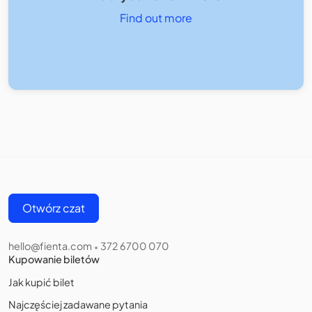
Find out more
Otwórz czat
hello@fienta.com
372 6700 070
•
Kupowanie biletów
Jak kupić bilet
Najczęściej zadawane pytania