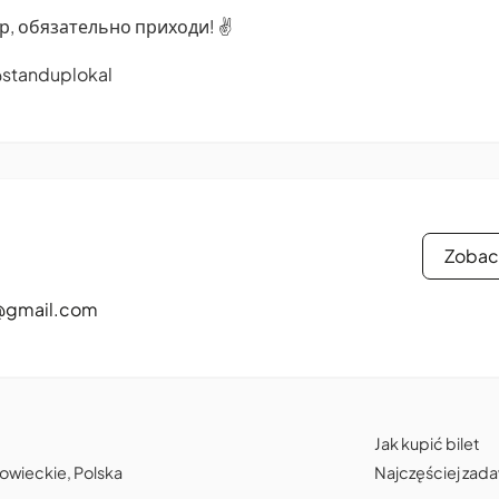
р, обязательно приходи! ✌️
@standuplokal
Zobac
@gmail.com
Jak kupić bilet
owieckie, Polska
Najczęściej zad