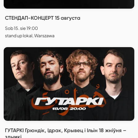
СТЕНДАП-КОНЦЕРТ 15 августа
Sob 15. sie 19:00
stand up lokal, Warszawa
ГУТАРКI Грюндiк, Iдрак, Крывец i Ільін 18 жніўня –
здымкі