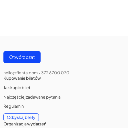
Otwórz czat
hello@fienta.com
372 6700 070
•
Kupowanie biletów
Jak kupić bilet
Najczęściej zadawane pytania
Regulamin
Odzyskaj bilety
Organizacja wydarzeń