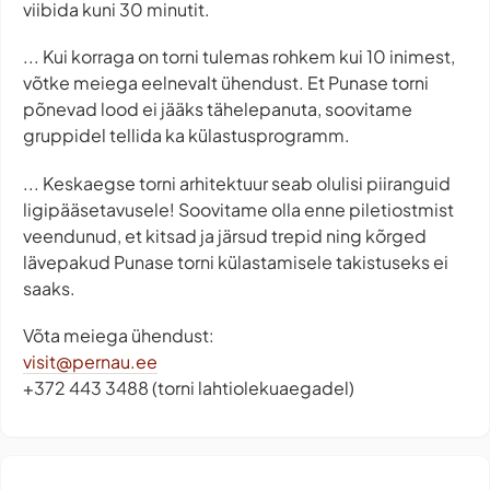
viibida kuni 30 minutit.
... Kui korraga on torni tulemas rohkem kui 10 inimest,
võtke meiega eelnevalt ühendust. Et Punase torni
põnevad lood ei jääks tähelepanuta, soovitame
gruppidel tellida ka külastusprogramm.
... Keskaegse torni arhitektuur seab olulisi piiranguid
ligipääsetavusele! Soovitame olla enne piletiostmist
veendunud, et kitsad ja järsud trepid ning kõrged
lävepakud Punase torni külastamisele takistuseks ei
saaks.
Võta meiega ühendust:
visit@pernau.ee
+372 443 3488 (torni lahtiolekuaegadel)