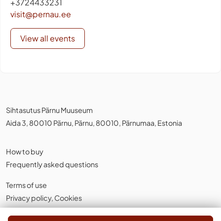
+3724433231
visit@pernau.ee
View all events
Sihtasutus Pärnu Muuseum
Aida 3, 80010 Pärnu, Pärnu, 80010, Pärnumaa, Estonia
How to buy
Frequently asked questions
Terms of use
Privacy policy
,
Cookies
English