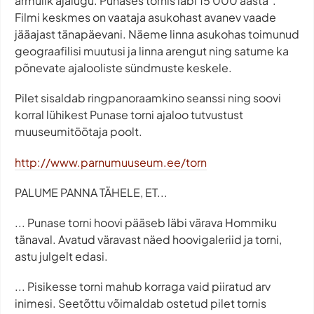
armulik ajalugu. Punases tornis läbi 15 000 aasta".
Filmi keskmes on vaataja asukohast avanev vaade
jääajast tänapäevani. Näeme linna asukohas toimunud
geograafilisi muutusi ja linna arengut ning satume ka
põnevate ajalooliste sündmuste keskele.
Pilet sisaldab ringpanoraamkino seanssi ning soovi
korral lühikest Punase torni ajaloo tutvustust
muuseumitöötaja poolt.
http://www.parnumuuseum.ee/torn
PALUME PANNA TÄHELE, ET...
... Punase torni hoovi pääseb läbi värava Hommiku
tänaval. Avatud väravast näed hoovigaleriid ja torni,
astu julgelt edasi.
... Pisikesse torni mahub korraga vaid piiratud arv
inimesi. Seetõttu võimaldab ostetud pilet tornis