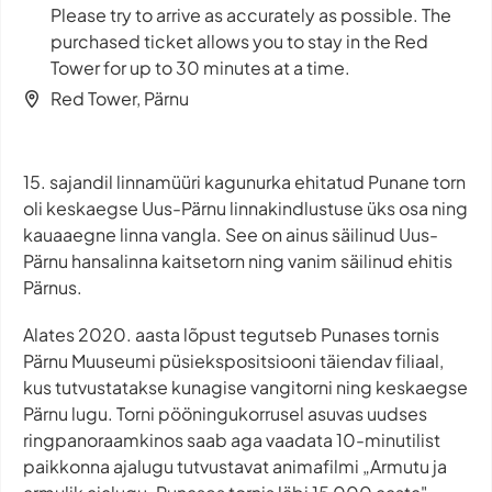
Please try to arrive as accurately as possible. The
purchased ticket allows you to stay in the Red
Tower for up to 30 minutes at a time.
Red Tower, Pärnu
15. sajandil linnamüüri kagunurka ehitatud Punane torn
oli keskaegse Uus-Pärnu linnakindlustuse üks osa ning
kauaaegne linna vangla. See on ainus säilinud Uus-
Pärnu hansalinna kaitsetorn ning vanim säilinud ehitis
Pärnus.
Alates 2020. aasta lõpust tegutseb Punases tornis
Pärnu Muuseumi püsiekspositsiooni täiendav filiaal,
kus tutvustatakse kunagise vangitorni ning keskaegse
Pärnu lugu. Torni pööningukorrusel asuvas uudses
ringpanoraamkinos saab aga vaadata 10-minutilist
paikkonna ajalugu tutvustavat animafilmi „Armutu ja