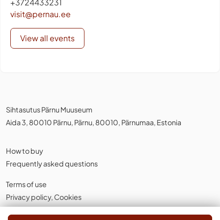
+3724433231
visit@pernau.ee
View all events
Sihtasutus Pärnu Muuseum
Aida 3, 80010 Pärnu, Pärnu, 80010, Pärnumaa, Estonia
How to buy
Frequently asked questions
Terms of use
Privacy policy
,
Cookies
English