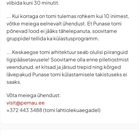
viibida kuni 30 minutit.
... Kui korraga on torni tulemas rohkem kui 10 inimest,
võtke meiega eelnevalt ühendust. Et Punase torni
põnevad lood ei jääks tähelepanuta, soovitame
gruppidel tellida ka külastusprogramm.
... Keskaegse torni arhitektuur seab olulisi piiranguid
ligipääsetavusele! Soovitame olla enne piletiostmist
veendunud, et kitsad ja järsud trepid ning kõrged
lävepakud Punase torni külastamisele takistuseks ei
saaks.
Võta meiega ühendust:
visit@pernau.ee
+372 443 3488 (torni lahtiolekuaegadel)