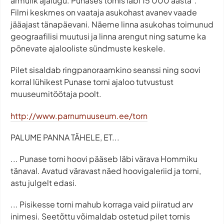
armulik ajalugu. Punases tornis läbi 15 000 aasta".
Filmi keskmes on vaataja asukohast avanev vaade
jääajast tänapäevani. Näeme linna asukohas toimunud
geograafilisi muutusi ja linna arengut ning satume ka
põnevate ajalooliste sündmuste keskele.
Pilet sisaldab ringpanoraamkino seanssi ning soovi
korral lühikest Punase torni ajaloo tutvustust
muuseumitöötaja poolt.
http://www.parnumuuseum.ee/torn
PALUME PANNA TÄHELE, ET...
... Punase torni hoovi pääseb läbi värava Hommiku
tänaval. Avatud väravast näed hoovigaleriid ja torni,
astu julgelt edasi.
... Pisikesse torni mahub korraga vaid piiratud arv
inimesi. Seetõttu võimaldab ostetud pilet tornis