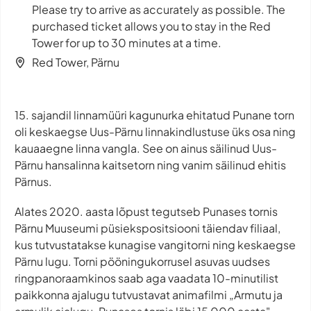
Please try to arrive as accurately as possible. The
purchased ticket allows you to stay in the Red
Tower for up to 30 minutes at a time.
Red Tower, Pärnu
15. sajandil linnamüüri kagunurka ehitatud Punane torn
oli keskaegse Uus-Pärnu linnakindlustuse üks osa ning
kauaaegne linna vangla. See on ainus säilinud Uus-
Pärnu hansalinna kaitsetorn ning vanim säilinud ehitis
Pärnus.
Alates 2020. aasta lõpust tegutseb Punases tornis
Pärnu Muuseumi püsiekspositsiooni täiendav filiaal,
kus tutvustatakse kunagise vangitorni ning keskaegse
Pärnu lugu. Torni pööningukorrusel asuvas uudses
ringpanoraamkinos saab aga vaadata 10-minutilist
paikkonna ajalugu tutvustavat animafilmi „Armutu ja