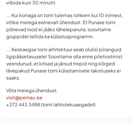
viibida kuni 30 minutit.
... Kui korraga on torni tulemas rohkem kui 10 inimest,
võtke meiega eelnevalt ühendust. Et Punase torni
põnevad lood ei jääks tähelepanuta, soovitame
gruppidel tellida ka külastusprogramm.
... Keskaegse torni arhitektuur seab olulisi piiranguid
ligipääsetavusele! Soovitame olla enne piletiostmist
veendunud, et kitsad ja järsud trepid ning kõrged
lävepakud Punase torni külastamisele takistuseks ei
saaks.
Võta meiega ühendust:
visit@pernau.ee
+372 443 3488 (torni lahtiolekuaegadel)