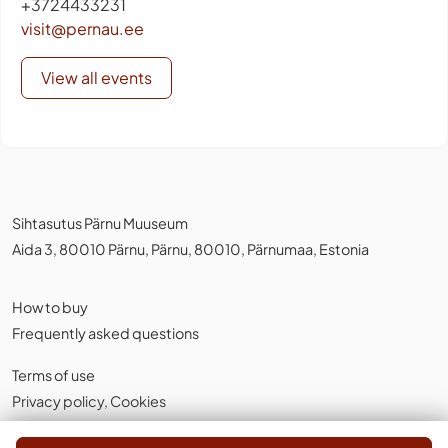
+3724433231
visit@pernau.ee
View all events
Sihtasutus Pärnu Muuseum
Aida 3, 80010 Pärnu, Pärnu, 80010, Pärnumaa, Estonia
How to buy
Frequently asked questions
Terms of use
Privacy policy
,
Cookies
English