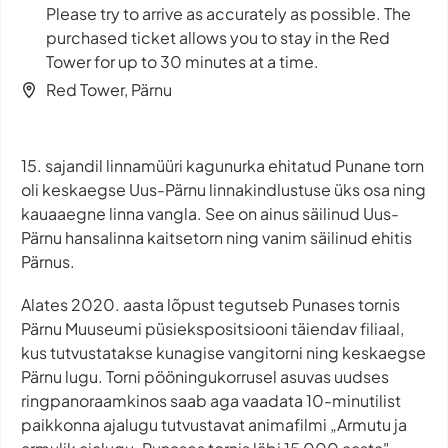
Please try to arrive as accurately as possible. The
purchased ticket allows you to stay in the Red
Tower for up to 30 minutes at a time.
Red Tower, Pärnu
15. sajandil linnamüüri kagunurka ehitatud Punane torn
oli keskaegse Uus-Pärnu linnakindlustuse üks osa ning
kauaaegne linna vangla. See on ainus säilinud Uus-
Pärnu hansalinna kaitsetorn ning vanim säilinud ehitis
Pärnus.
Alates 2020. aasta lõpust tegutseb Punases tornis
Pärnu Muuseumi püsiekspositsiooni täiendav filiaal,
kus tutvustatakse kunagise vangitorni ning keskaegse
Pärnu lugu. Torni pööningukorrusel asuvas uudses
ringpanoraamkinos saab aga vaadata 10-minutilist
paikkonna ajalugu tutvustavat animafilmi „Armutu ja