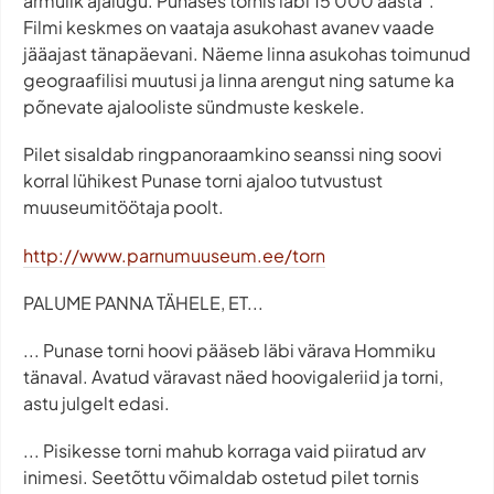
armulik ajalugu. Punases tornis läbi 15 000 aasta".
Filmi keskmes on vaataja asukohast avanev vaade
jääajast tänapäevani. Näeme linna asukohas toimunud
geograafilisi muutusi ja linna arengut ning satume ka
põnevate ajalooliste sündmuste keskele.
Pilet sisaldab ringpanoraamkino seanssi ning soovi
korral lühikest Punase torni ajaloo tutvustust
muuseumitöötaja poolt.
http://www.parnumuuseum.ee/torn
PALUME PANNA TÄHELE, ET...
... Punase torni hoovi pääseb läbi värava Hommiku
tänaval. Avatud väravast näed hoovigaleriid ja torni,
astu julgelt edasi.
... Pisikesse torni mahub korraga vaid piiratud arv
inimesi. Seetõttu võimaldab ostetud pilet tornis