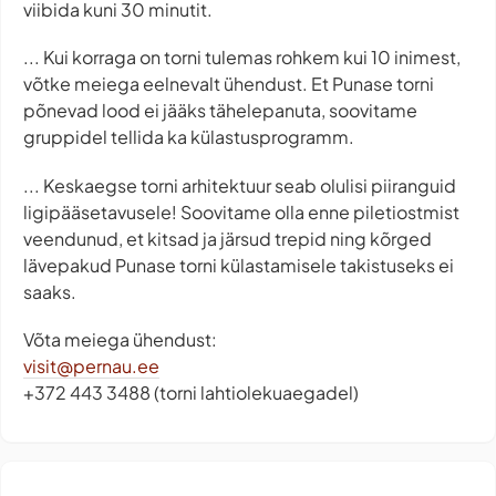
viibida kuni 30 minutit.
... Kui korraga on torni tulemas rohkem kui 10 inimest,
võtke meiega eelnevalt ühendust. Et Punase torni
põnevad lood ei jääks tähelepanuta, soovitame
gruppidel tellida ka külastusprogramm.
... Keskaegse torni arhitektuur seab olulisi piiranguid
ligipääsetavusele! Soovitame olla enne piletiostmist
veendunud, et kitsad ja järsud trepid ning kõrged
lävepakud Punase torni külastamisele takistuseks ei
saaks.
Võta meiega ühendust:
visit@pernau.ee
+372 443 3488 (torni lahtiolekuaegadel)