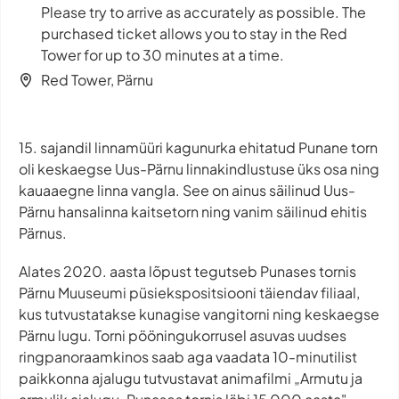
Please try to arrive as accurately as possible. The
purchased ticket allows you to stay in the Red
Tower for up to 30 minutes at a time.
Red Tower, Pärnu
15. sajandil linnamüüri kagunurka ehitatud Punane torn
oli keskaegse Uus-Pärnu linnakindlustuse üks osa ning
kauaaegne linna vangla. See on ainus säilinud Uus-
Pärnu hansalinna kaitsetorn ning vanim säilinud ehitis
Pärnus.
Alates 2020. aasta lõpust tegutseb Punases tornis
Pärnu Muuseumi püsiekspositsiooni täiendav filiaal,
kus tutvustatakse kunagise vangitorni ning keskaegse
Pärnu lugu. Torni pööningukorrusel asuvas uudses
ringpanoraamkinos saab aga vaadata 10-minutilist
paikkonna ajalugu tutvustavat animafilmi „Armutu ja