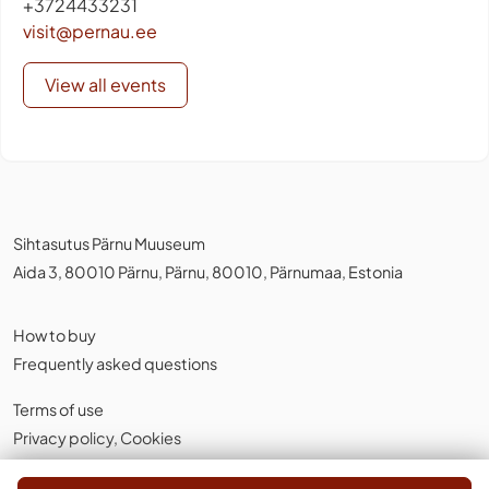
+3724433231
visit@pernau.ee
View all events
Sihtasutus Pärnu Muuseum
Aida 3, 80010 Pärnu, Pärnu, 80010, Pärnumaa, Estonia
How to buy
Frequently asked questions
Terms of use
Privacy policy
,
Cookies
English