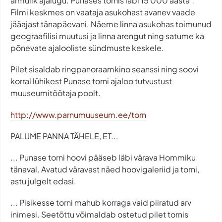
armulik ajalugu. Punases tornis läbi 15 000 aasta".
Filmi keskmes on vaataja asukohast avanev vaade
jääajast tänapäevani. Näeme linna asukohas toimunud
geograafilisi muutusi ja linna arengut ning satume ka
põnevate ajalooliste sündmuste keskele.
Pilet sisaldab ringpanoraamkino seanssi ning soovi
korral lühikest Punase torni ajaloo tutvustust
muuseumitöötaja poolt.
http://www.parnumuuseum.ee/torn
PALUME PANNA TÄHELE, ET...
... Punase torni hoovi pääseb läbi värava Hommiku
tänaval. Avatud väravast näed hoovigaleriid ja torni,
astu julgelt edasi.
... Pisikesse torni mahub korraga vaid piiratud arv
inimesi. Seetõttu võimaldab ostetud pilet tornis