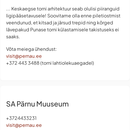
... Keskaegse torni arhitektuur seab olulisi piiranguid
ligipääsetavusele! Soovitame olla enne piletiostmist
veendunud, et kitsad ja järsud trepid ning kõrged
lävepakud Punase torni külastamisele takistuseks ei
saaks.
Võta meiega ühendust:
visit@pernau.ee
+372 443 3488 (torni lahtiolekuaegadel)
SA Pärnu Muuseum
+3724433231
visit@pernau.ee