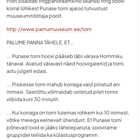
Pilet sisaldab ringpanoraamkino seanssi ning soovi
korral lühikest Punase torni ajaloo tutvustust
muuseumitöötaja poolt.
http://www.parnumuuseum.ee/torn
PALUME PANNA TÄHELE, ET...
... Punase torni hoovi pääseb läbi värava Hommiku
tänaval. Avatud väravast näed hoovigaleriid ja torni,
astu julgelt edasi.
... Pisikesse torni mahub korraga vaid piiratud arv
inimesi. Seetõttu võimaldab ostetud pilet tornis
viibida kuni 30 minutit.
... Kui korraga on torni tulemas rohkem kui 10 inimest,
võtke meiega eelnevalt ühendust. Et Punase torni
põnevad lood ei jääks tähelepanuta, soovitame
gruppidel tellida ka külastusprogramm.