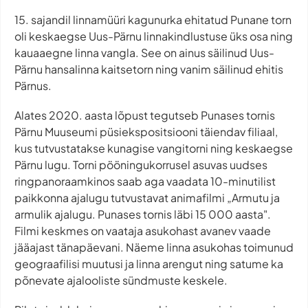
15. sajandil linnamüüri kagunurka ehitatud Punane torn
oli keskaegse Uus-Pärnu linnakindlustuse üks osa ning
kauaaegne linna vangla. See on ainus säilinud Uus-
Pärnu hansalinna kaitsetorn ning vanim säilinud ehitis
Pärnus.
Alates 2020. aasta lõpust tegutseb Punases tornis
Pärnu Muuseumi püsiekspositsiooni täiendav filiaal,
kus tutvustatakse kunagise vangitorni ning keskaegse
Pärnu lugu. Torni pööningukorrusel asuvas uudses
ringpanoraamkinos saab aga vaadata 10-minutilist
paikkonna ajalugu tutvustavat animafilmi „Armutu ja
armulik ajalugu. Punases tornis läbi 15 000 aasta".
Filmi keskmes on vaataja asukohast avanev vaade
jääajast tänapäevani. Näeme linna asukohas toimunud
geograafilisi muutusi ja linna arengut ning satume ka
põnevate ajalooliste sündmuste keskele.