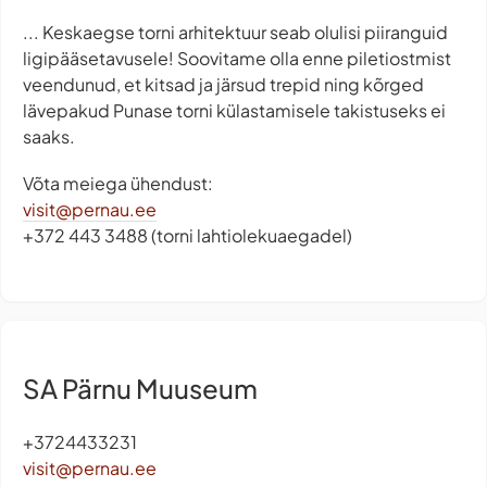
... Keskaegse torni arhitektuur seab olulisi piiranguid
ligipääsetavusele! Soovitame olla enne piletiostmist
veendunud, et kitsad ja järsud trepid ning kõrged
lävepakud Punase torni külastamisele takistuseks ei
saaks.
Võta meiega ühendust:
visit@pernau.ee
+372 443 3488 (torni lahtiolekuaegadel)
SA Pärnu Muuseum
+3724433231
visit@pernau.ee