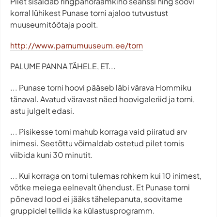
Pilet sisaldab ringpanoraamkino seanssi ning soovi
korral lühikest Punase torni ajaloo tutvustust
muuseumitöötaja poolt.
http://www.parnumuuseum.ee/torn
PALUME PANNA TÄHELE, ET...
... Punase torni hoovi pääseb läbi värava Hommiku
tänaval. Avatud väravast näed hoovigaleriid ja torni,
astu julgelt edasi.
... Pisikesse torni mahub korraga vaid piiratud arv
inimesi. Seetõttu võimaldab ostetud pilet tornis
viibida kuni 30 minutit.
... Kui korraga on torni tulemas rohkem kui 10 inimest,
võtke meiega eelnevalt ühendust. Et Punase torni
põnevad lood ei jääks tähelepanuta, soovitame
gruppidel tellida ka külastusprogramm.