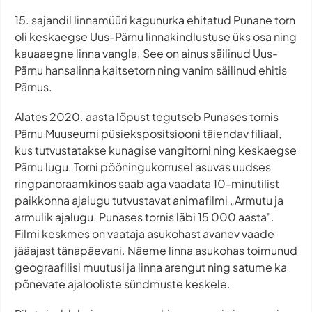
15. sajandil linnamüüri kagunurka ehitatud Punane torn
oli keskaegse Uus-Pärnu linnakindlustuse üks osa ning
kauaaegne linna vangla. See on ainus säilinud Uus-
Pärnu hansalinna kaitsetorn ning vanim säilinud ehitis
Pärnus.
Alates 2020. aasta lõpust tegutseb Punases tornis
Pärnu Muuseumi püsiekspositsiooni täiendav filiaal,
kus tutvustatakse kunagise vangitorni ning keskaegse
Pärnu lugu. Torni pööningukorrusel asuvas uudses
ringpanoraamkinos saab aga vaadata 10-minutilist
paikkonna ajalugu tutvustavat animafilmi „Armutu ja
armulik ajalugu. Punases tornis läbi 15 000 aasta".
Filmi keskmes on vaataja asukohast avanev vaade
jääajast tänapäevani. Näeme linna asukohas toimunud
geograafilisi muutusi ja linna arengut ning satume ka
põnevate ajalooliste sündmuste keskele.