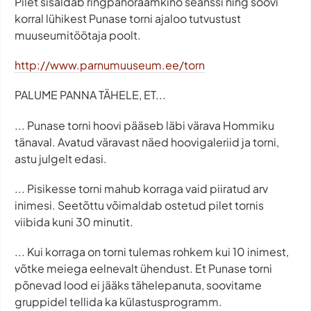
Pilet sisaldab ringpanoraamkino seanssi ning soovi
korral lühikest Punase torni ajaloo tutvustust
muuseumitöötaja poolt.
http://www.parnumuuseum.ee/torn
PALUME PANNA TÄHELE, ET...
... Punase torni hoovi pääseb läbi värava Hommiku
tänaval. Avatud väravast näed hoovigaleriid ja torni,
astu julgelt edasi.
... Pisikesse torni mahub korraga vaid piiratud arv
inimesi. Seetõttu võimaldab ostetud pilet tornis
viibida kuni 30 minutit.
... Kui korraga on torni tulemas rohkem kui 10 inimest,
võtke meiega eelnevalt ühendust. Et Punase torni
põnevad lood ei jääks tähelepanuta, soovitame
gruppidel tellida ka külastusprogramm.