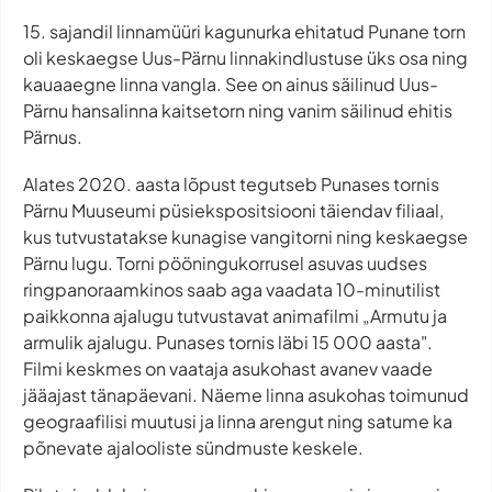
15. sajandil linnamüüri kagunurka ehitatud Punane torn
oli keskaegse Uus-Pärnu linnakindlustuse üks osa ning
kauaaegne linna vangla. See on ainus säilinud Uus-
Pärnu hansalinna kaitsetorn ning vanim säilinud ehitis
Pärnus.
Alates 2020. aasta lõpust tegutseb Punases tornis
Pärnu Muuseumi püsiekspositsiooni täiendav filiaal,
kus tutvustatakse kunagise vangitorni ning keskaegse
Pärnu lugu. Torni pööningukorrusel asuvas uudses
ringpanoraamkinos saab aga vaadata 10-minutilist
paikkonna ajalugu tutvustavat animafilmi „Armutu ja
armulik ajalugu. Punases tornis läbi 15 000 aasta".
Filmi keskmes on vaataja asukohast avanev vaade
jääajast tänapäevani. Näeme linna asukohas toimunud
geograafilisi muutusi ja linna arengut ning satume ka
põnevate ajalooliste sündmuste keskele.