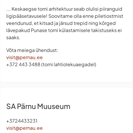
... Keskaegse torni arhitektuur seab olulisi piiranguid
ligipääsetavusele! Soovitame olla enne piletiostmist
veendunud, et kitsad ja järsud trepid ning kõrged
lävepakud Punase torni külastamisele takistuseks ei
saaks.
Võta meiega ühendust:
visit@pernau.ee
+372 443 3488 (torni lahtiolekuaegadel)
SA Pärnu Muuseum
+3724433231
visit@pernau.ee