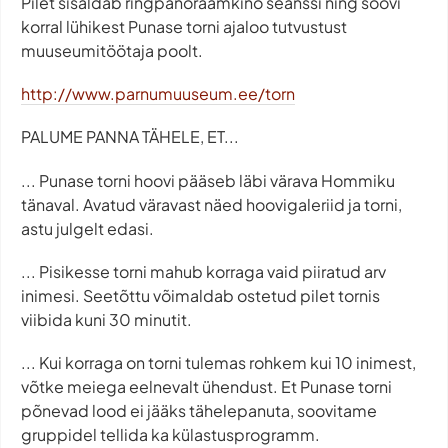
Pilet sisaldab ringpanoraamkino seanssi ning soovi
korral lühikest Punase torni ajaloo tutvustust
muuseumitöötaja poolt.
http://www.parnumuuseum.ee/torn
PALUME PANNA TÄHELE, ET...
... Punase torni hoovi pääseb läbi värava Hommiku
tänaval. Avatud väravast näed hoovigaleriid ja torni,
astu julgelt edasi.
... Pisikesse torni mahub korraga vaid piiratud arv
inimesi. Seetõttu võimaldab ostetud pilet tornis
viibida kuni 30 minutit.
... Kui korraga on torni tulemas rohkem kui 10 inimest,
võtke meiega eelnevalt ühendust. Et Punase torni
põnevad lood ei jääks tähelepanuta, soovitame
gruppidel tellida ka külastusprogramm.