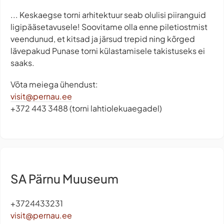
... Keskaegse torni arhitektuur seab olulisi piiranguid
ligipääsetavusele! Soovitame olla enne piletiostmist
veendunud, et kitsad ja järsud trepid ning kõrged
lävepakud Punase torni külastamisele takistuseks ei
saaks.
Võta meiega ühendust:
visit@pernau.ee
+372 443 3488 (torni lahtiolekuaegadel)
SA Pärnu Muuseum
+3724433231
visit@pernau.ee