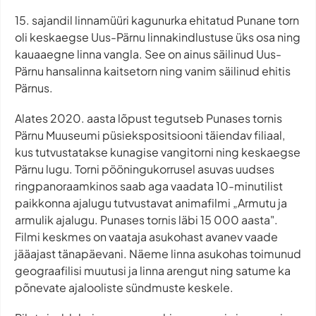
15. sajandil linnamüüri kagunurka ehitatud Punane torn
oli keskaegse Uus-Pärnu linnakindlustuse üks osa ning
kauaaegne linna vangla. See on ainus säilinud Uus-
Pärnu hansalinna kaitsetorn ning vanim säilinud ehitis
Pärnus.
Alates 2020. aasta lõpust tegutseb Punases tornis
Pärnu Muuseumi püsiekspositsiooni täiendav filiaal,
kus tutvustatakse kunagise vangitorni ning keskaegse
Pärnu lugu. Torni pööningukorrusel asuvas uudses
ringpanoraamkinos saab aga vaadata 10-minutilist
paikkonna ajalugu tutvustavat animafilmi „Armutu ja
armulik ajalugu. Punases tornis läbi 15 000 aasta".
Filmi keskmes on vaataja asukohast avanev vaade
jääajast tänapäevani. Näeme linna asukohas toimunud
geograafilisi muutusi ja linna arengut ning satume ka
põnevate ajalooliste sündmuste keskele.