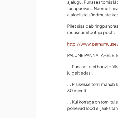
ajalugu. Punases tornis l
tänapäevani. Näeme linna
ajalooliste sündmuste ke
Pilet sisaldab ringpanoraa
muuseumitöötaja poolt.
http://www.parnumuuse
PALUME PANNA TÄHELE, ET
... Punase torni hoovi pää
julgelt edasi.
... Pisikesse torni mahub 
30 minutit.
... Kui korraga on torni t
põnevad lood ei jääks tä