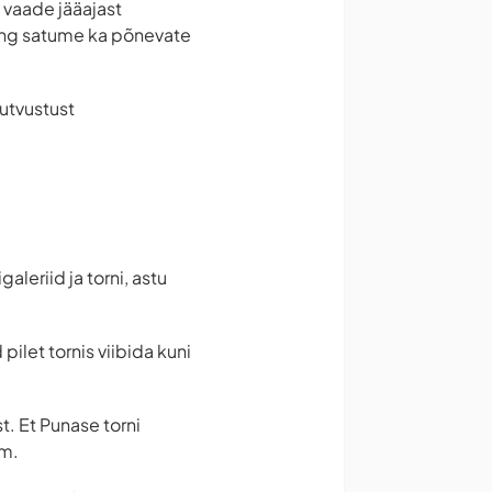
 vaade jääajast
ning satume ka põnevate
tutvustust
leriid ja torni, astu
pilet tornis viibida kuni
t. Et Punase torni
mm.