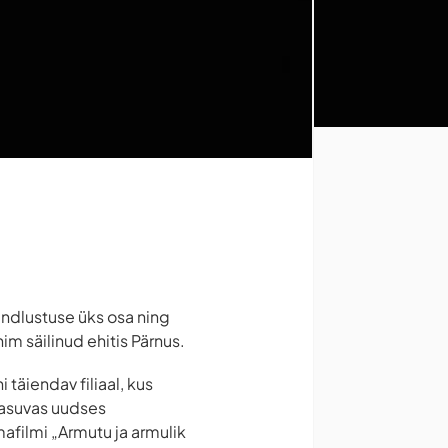
indlustuse üks osa ning
im säilinud ehitis Pärnus.
täiendav filiaal, kus
 asuvas uudses
afilmi „Armutu ja armulik