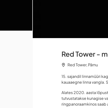
Red Tower - 
Red Tower, Pärnu
15. sajandil linnamüüri k
kauaaegne linna vangla. Se
Alates 2020. aasta lõpust
tutvustatakse kunagise va
ringpanoraamkinos saab ag