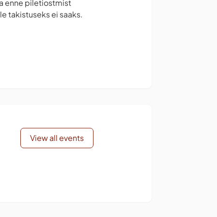
la enne piletiostmist
e takistuseks ei saaks.
View all events