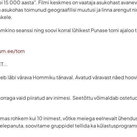
äbi 15 000 aasta". Filmi keskmes on vaataja asukohast avanev
 asukohas toimunud geograafilisi muutusi ja linna arengut 
skele.
mkino seanssi ning soovi korral lühikest Punase torni ajaloo 
um.ee/torn
...
seb läbi värava Hommiku tänaval. Avatud väravast näed hooviga
korraga vaid piiratud arv inimesi. Seetõttu võimaldab ostetud 
ulemas rohkem kui 10 inimest, võtke meiega eelnevalt ühendus
helepanuta, soovitame gruppidel tellida ka külastusprogra