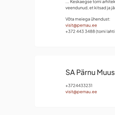
... Keskaegse torni arhite
veendunud, et kitsad ja j
Võta meiega ühendust:
visit@pernau.ee
+372 443 3488 (torni lah
SA Pärnu Muu
+3724433231
visit@pernau.ee