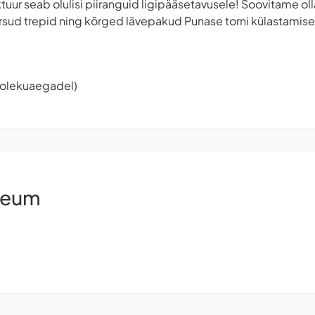
ktuur seab olulisi piiranguid ligipääsetavusele! Soovitame ol
ärsud trepid ning kõrged lävepakud Punase torni külastamisel
tiolekuaegadel)
seum