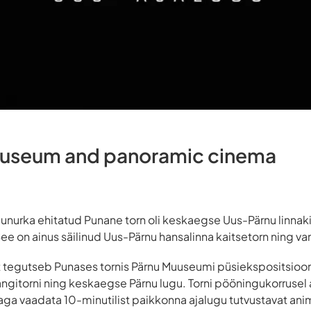
museum and panoramic cinema
agunurka ehitatud Punane torn oli keskaegse Uus-Pärnu linnak
e on ainus säilinud Uus-Pärnu hansalinna kaitsetorn ning van
 tegutseb Punases tornis Pärnu Muuseumi püsiekspositsiooni 
ngitorni ning keskaegse Pärnu lugu. Torni pööningukorrusel
a vaadata 10-minutilist paikkonna ajalugu tutvustavat anim