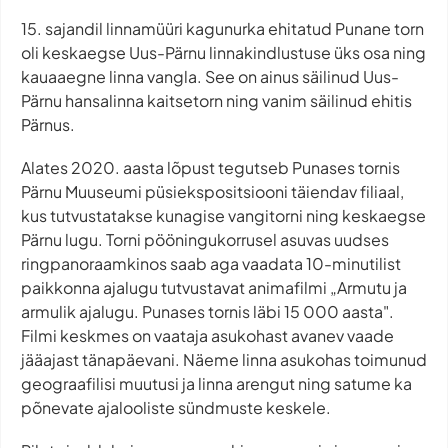
15. sajandil linnamüüri kagunurka ehitatud Punane torn
oli keskaegse Uus-Pärnu linnakindlustuse üks osa ning
kauaaegne linna vangla. See on ainus säilinud Uus-
Pärnu hansalinna kaitsetorn ning vanim säilinud ehitis
Pärnus.
Alates 2020. aasta lõpust tegutseb Punases tornis
Pärnu Muuseumi püsiekspositsiooni täiendav filiaal,
kus tutvustatakse kunagise vangitorni ning keskaegse
Pärnu lugu. Torni pööningukorrusel asuvas uudses
ringpanoraamkinos saab aga vaadata 10-minutilist
paikkonna ajalugu tutvustavat animafilmi „Armutu ja
armulik ajalugu. Punases tornis läbi 15 000 aasta".
Filmi keskmes on vaataja asukohast avanev vaade
jääajast tänapäevani. Näeme linna asukohas toimunud
geograafilisi muutusi ja linna arengut ning satume ka
põnevate ajalooliste sündmuste keskele.