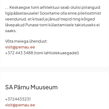
... Keskaegse torni arhitektuur seab olulisi piiranguid
ligipääsetavusele! Soovitame olla enne piletiostmist
veendunud, et kitsad ja järsud trepid ning kõrged
lävepakud Punase torni külastamisele takistuseks ei
saaks.
Võta meiega ühendust:
visit@pernau.ee
+372 443 3488 (torni lahtiolekuaegadel)
SA Pärnu Muuseum
+3724433231
visit@pernau.ee