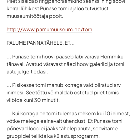
Pilet sisaldab ringpanoraamkino seanssi ning soovi
korral lühikest Punase torni ajaloo tutvustust
muuseumitöötaja poolt.
http://www.parnumuuseum.ee/torn
PALUME PANNA TÄHELE, ET...
... Punase torni hoovi pääseb läbi värava Hommiku
tänaval. Avatud väravast näed hoovigaleriid ja torni,
astu julgelt edasi.
... Pisikesse torni mahub korraga vaid piiratud arv
inimesi. Seetõttu võimaldab ostetud pilet tornis
viibida kuni 30 minutit.
... Kui korraga on torni tulemas rohkem kui 10 inimest,
võtke meiega eelnevalt ühendust. Et Punase torni
põnevad lood ei jääks tähelepanuta, soovitame
gruppidel tellida ka külastusprogramm.