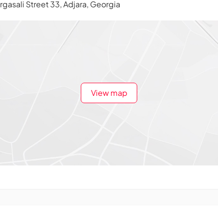
gasali Street 33, Adjara, Georgia
View map