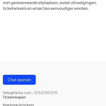
met gereserveerde zitplaatsen, zodat uitnodigingen,
ticketwissels en winacties eenvoudiger worden.
Chat openen
hello@fienta.com
372 6700 070
•
Tickets kopen
Hoe koop je tickets