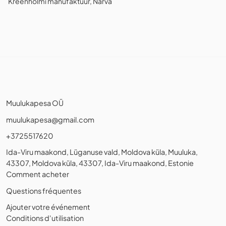
Kreenholmi manufaktuur, Narva
Muulukapesa OÜ
muulukapesa@gmail.com
+3725517620
Ida-Viru maakond, Lüganuse vald, Moldova küla, Muuluka,
43307, Moldova küla, 43307, Ida-Viru maakond, Estonie
Comment acheter
Questions fréquentes
Ajouter votre événement
Conditions d'utilisation