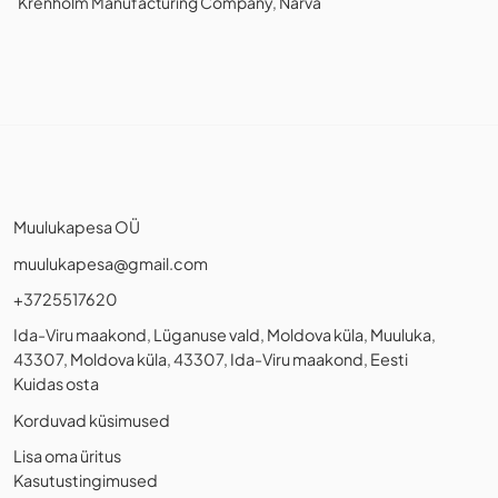
Krenholm Manufacturing Company, Narva
Muulukapesa OÜ
muulukapesa@gmail.com
+3725517620
Ida-Viru maakond, Lüganuse vald, Moldova küla, Muuluka,
43307, Moldova küla, 43307, Ida-Viru maakond, Eesti
Kuidas osta
Korduvad küsimused
Lisa oma üritus
Kasutustingimused