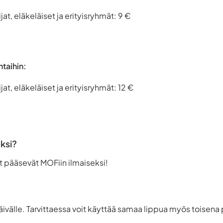
jat, eläkeläiset ja erityisryhmät: 9 €
ntaihin:
jat, eläkeläiset ja erityisryhmät: 12 €
ksi?
t pääsevät MOFiin ilmaiseksi!
äivälle. Tarvittaessa voit käyttää samaa lippua myös toisena