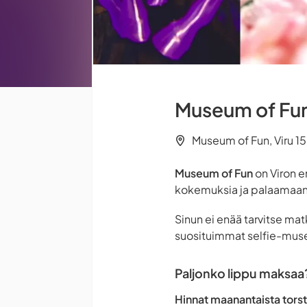
Museum of Fun 
Museum of Fun, Viru 15,
Museum of Fun
on Viron e
kokemuksia ja palaamaan u
Sinun ei enää tarvitse ma
suosituimmat selfie-museo
Paljonko lippu maksaa
Hinnat maanantaista torst