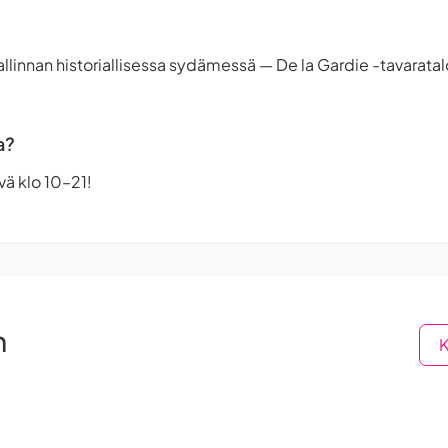
allinnan historiallisessa sydämessä — De la Gardie -tavaratal
a?
ä klo 10–21!
n
K