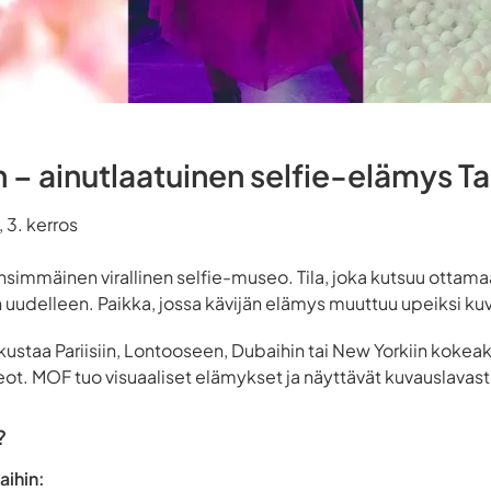
– ainutlaatuinen selfie-elämys Ta
 3. kerros
nsimmäinen virallinen selfie-museo. Tila, joka kutsuu ottam
udelleen. Paikka, jossa kävijän elämys muuttuu upeiksi kuvik
tkustaa Pariisiin, Lontooseen, Dubaihin tai New Yorkiin koke
t. MOF tuo visuaaliset elämykset ja näyttävät kuvauslavast
?
aihin: