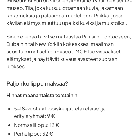
Museum of Fun
on Viron ensimmäinen virallinen selfie-
museo. Tila, joka kutsuu ottamaan kuvia, jakamaan
kokemuksia ja palaamaan uudelleen. Paikka, jossa
kävijän elämys muuttuu upeiksi kuviksi ja muistoiksi.
Sinun ei enää tarvitse matkustaa Pariisiin, Lontooseen,
Dubaihin tai New Yorkiin kokeaksesi maailman
suosituimmat selfie-museot. MOF tuo visuaaliset
elämykset ja näyttävät kuvauslavasteet suoraan
luoksesi.
Paljonko lippu maksaa?
Hinnat maanantaista torstaihin:
5–18-vuotiaat, opiskelijat, eläkeläiset ja
erityisryhmät: 9 €
Normaalilippu: 12 €
Perhelippu: 32 €