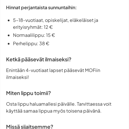
Hinnat perjantaista sunnuntaihin:
5–18-vuotiaat, opiskelijat, eläkeläiset ja
erityisryhmät: 12 €
Normaalilippu: 15 €
Perhelippu: 38 €
Ketkä pääsevät ilmaiseksi?
Enintään 4-vuotiaat lapset pääsevät MOFiin
ilmaiseksi!
Miten lippu toimii?
Osta lippu haluamallesi päivälle. Tarvittaessa voit
käyttää samaa lippua myös toisena päivänä.
Missä sijaitsemme?