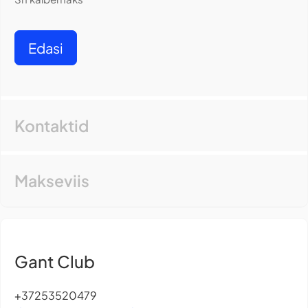
Edasi
Kontaktid
Makseviis
Gant Club
+37253520479