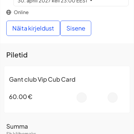
30. aprill 2027 kell 23:00 EEST
Online
Näita kirjeldust
Sisene
Piletid
Gant club Vip Cub Card
60.00
€
-
+
Summa
Sh käibemaks