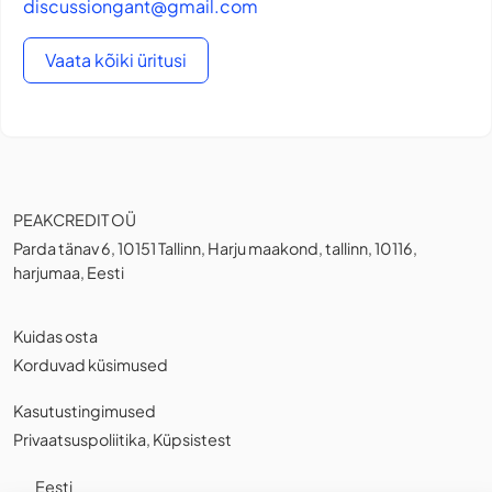
discussiongant@gmail.com
Vaata kõiki üritusi
PEAKCREDIT OÜ
Parda tänav 6, 10151 Tallinn, Harju maakond, tallinn, 10116,
harjumaa, Eesti
Kuidas osta
Korduvad küsimused
Kasutustingimused
Privaatsuspoliitika
,
Küpsistest
Eesti