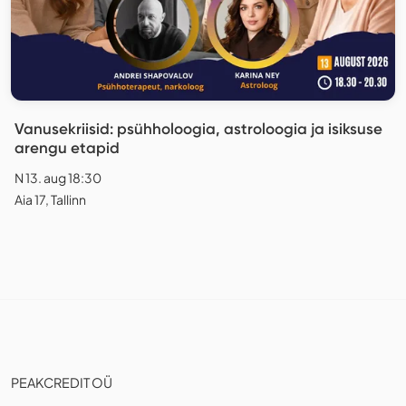
Vanusekriisid: psühholoogia, astroloogia ja isiksuse
arengu etapid
N 13. aug 18:30
Aia 17, Tallinn
PEAKCREDIT OÜ