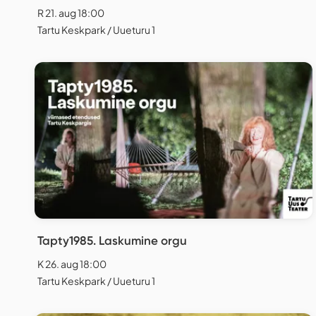
R 21. aug 18:00
Tartu Keskpark / Uueturu 1
Tapty1985. Laskumine orgu
K 26. aug 18:00
Tartu Keskpark / Uueturu 1