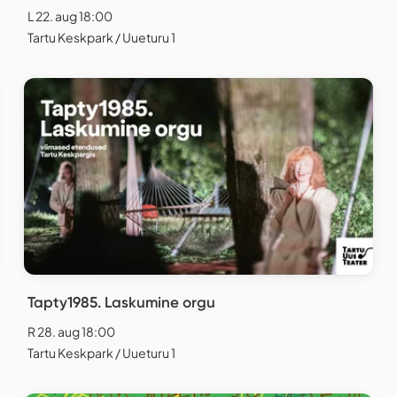
L 22. aug 18:00
Tartu Keskpark / Uueturu 1
Tapty1985. Laskumine orgu
R 28. aug 18:00
Tartu Keskpark / Uueturu 1