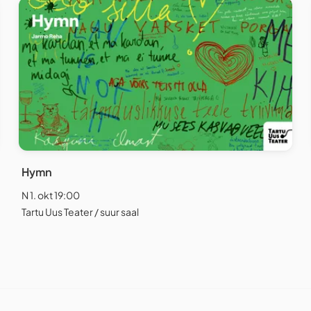
Hymn
N 1. okt 19:00
Tartu Uus Teater / suur saal