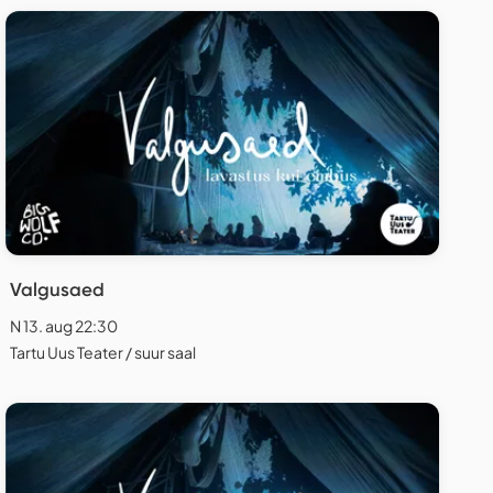
Valgusaed
N 13. aug 22:30
Tartu Uus Teater / suur saal