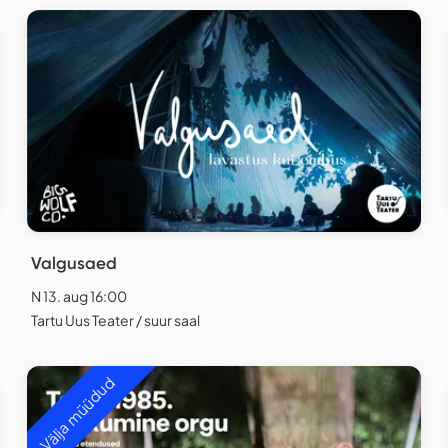
Valgusaed
N 13. aug 16:00
Tartu Uus Teater / suur saal
Välja müüdud