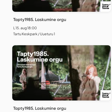
Tapty1985. Laskumine orgu
L 15. aug 18:00
Tartu Keskpark / Uueturu 1
Tapty1985. Laskumine orgu