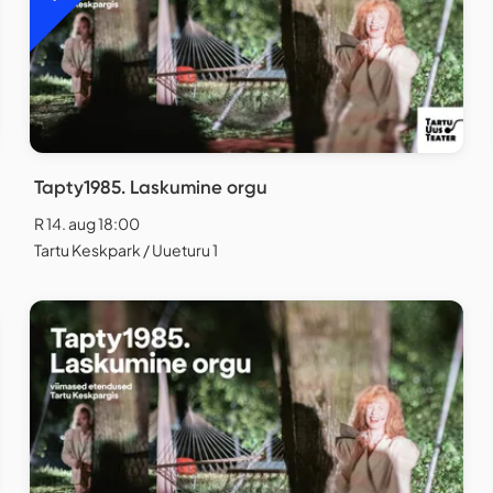
Tapty1985. Laskumine orgu
R 14. aug 18:00
Tartu Keskpark / Uueturu 1