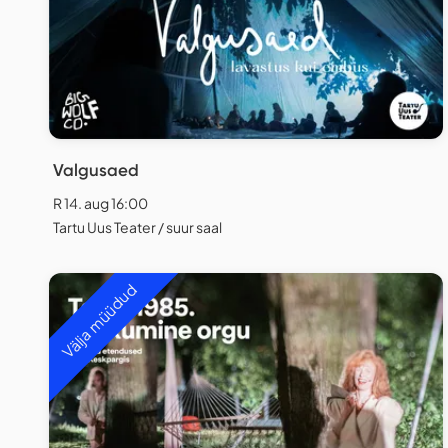
Valgusaed
R 14. aug 16:00
Tartu Uus Teater / suur saal
Välja müüdud