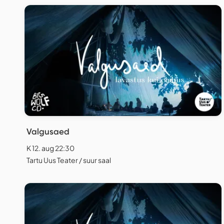
Valgusaed
K 12. aug 22:30
Tartu Uus Teater / suur saal