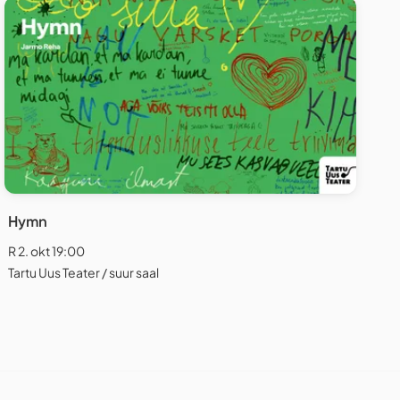
Hymn
R 2. okt 19:00
Tartu Uus Teater / suur saal