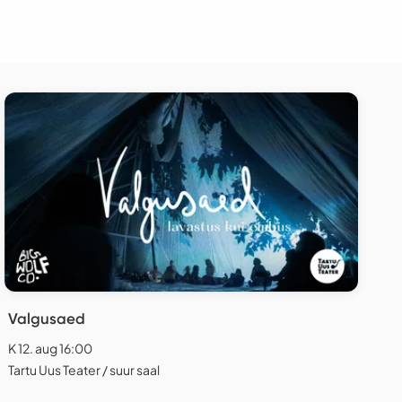
Valgusaed
K 12. aug 16:00
Tartu Uus Teater / suur saal