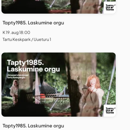
Tapty1985. Laskumine orgu
K 19. aug 18:00
Tartu Keskpark / Uueturu 1
Tapty1985. Laskumine orgu