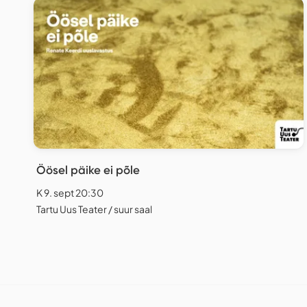
Öösel päike ei põle
K 9. sept 20:30
Tartu Uus Teater / suur saal