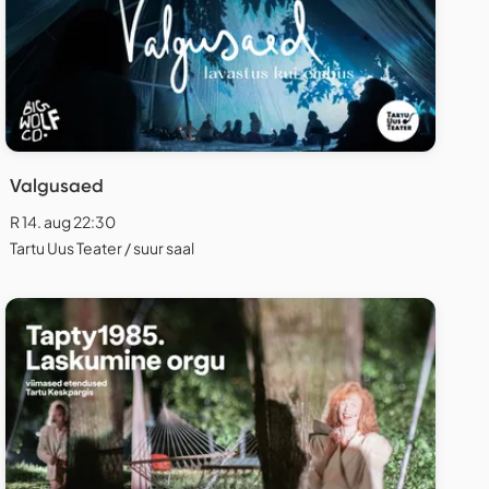
Valgusaed
R 14. aug 22:30
Tartu Uus Teater / suur saal