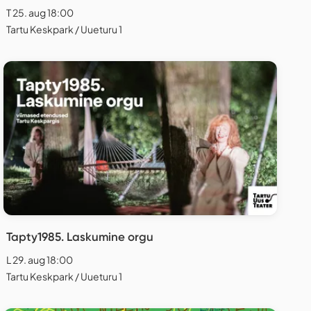
T 25. aug 18:00
Tartu Keskpark / Uueturu 1
Tapty1985. Laskumine orgu
L 29. aug 18:00
Tartu Keskpark / Uueturu 1