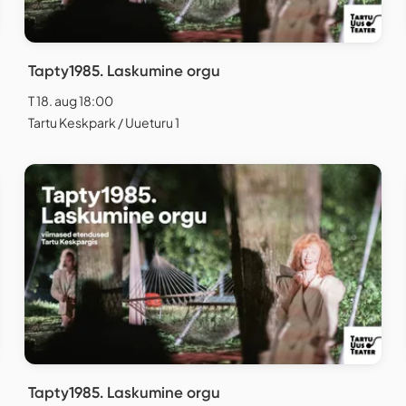
Tapty1985. Laskumine orgu
T 18. aug 18:00
Tartu Keskpark / Uueturu 1
Tapty1985. Laskumine orgu