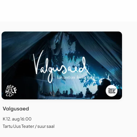
Valgusaed
K 12. aug 16:00
Tartu Uus Teater / suur saal