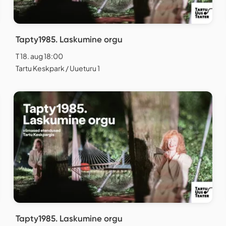
Tapty1985. Laskumine orgu
T 18. aug 18:00
Tartu Keskpark / Uueturu 1
Tapty1985. Laskumine orgu