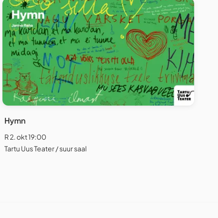
Hymn
R 2. okt 19:00
Tartu Uus Teater / suur saal