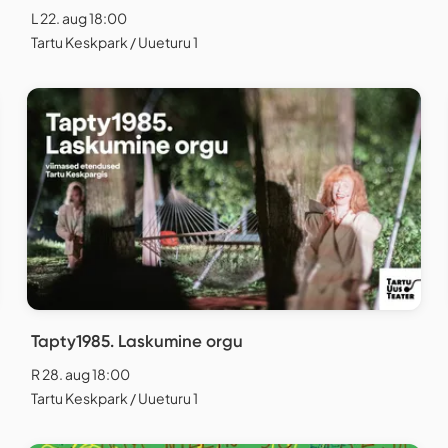
L 22. aug 18:00
Tartu Keskpark / Uueturu 1
Tapty1985. Laskumine orgu
R 28. aug 18:00
Tartu Keskpark / Uueturu 1