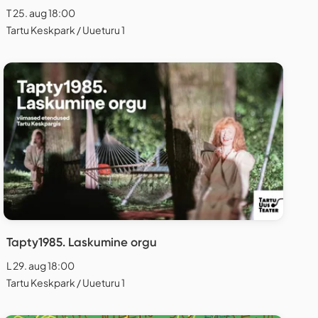
T 25. aug 18:00
Tartu Keskpark / Uueturu 1
Tapty1985. Laskumine orgu
L 29. aug 18:00
Tartu Keskpark / Uueturu 1