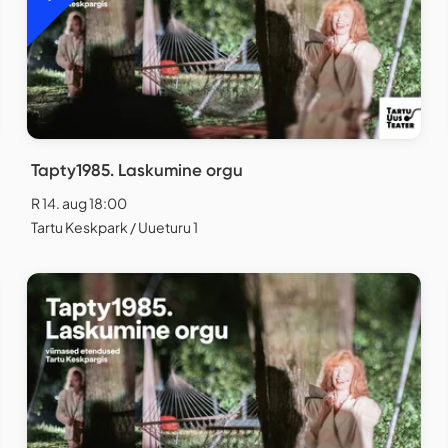
Tapty1985. Laskumine orgu
R 14. aug 18:00
Tartu Keskpark / Uueturu 1