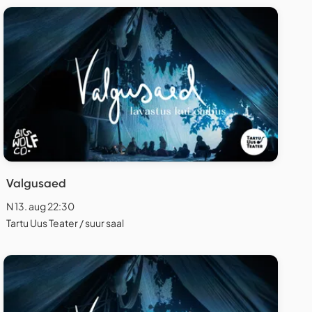
Valgusaed
N 13. aug 22:30
Tartu Uus Teater / suur saal