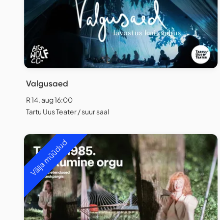
Valgusaed
R 14. aug 16:00
Tartu Uus Teater / suur saal
Välja müüdud