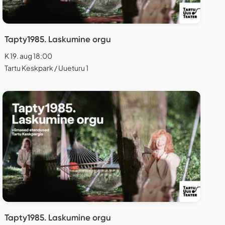
Tapty1985. Laskumine orgu
K 19. aug 18:00
Tartu Keskpark / Uueturu 1
Tapty1985. Laskumine orgu