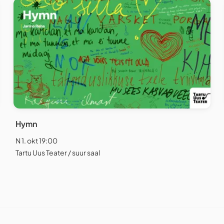
Hymn
N 1. okt 19:00
Tartu Uus Teater / suur saal