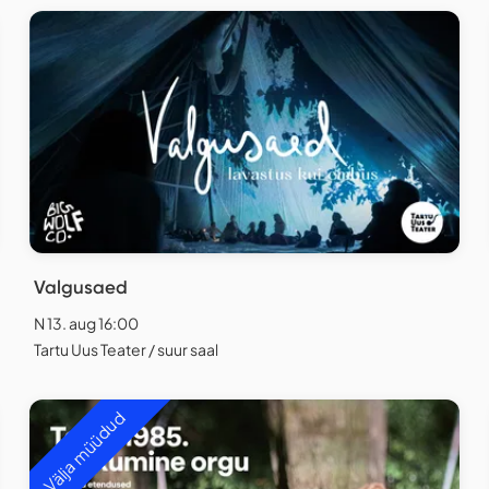
Valgusaed
N 13. aug 16:00
Tartu Uus Teater / suur saal
Välja müüdud