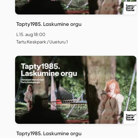
Tapty1985. Laskumine orgu
L 15. aug 18:00
Tartu Keskpark / Uueturu 1
Tapty1985. Laskumine orgu