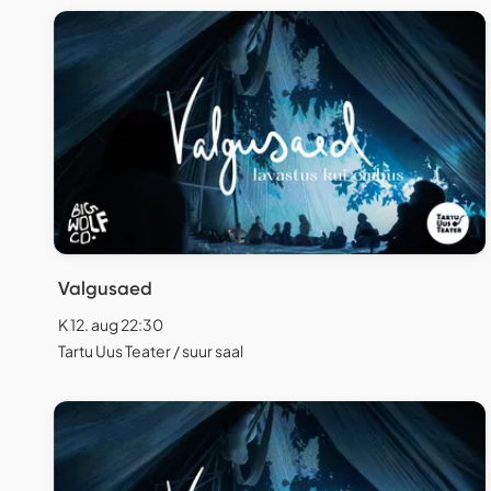
Valgusaed
K 12. aug 22:30
Tartu Uus Teater / suur saal