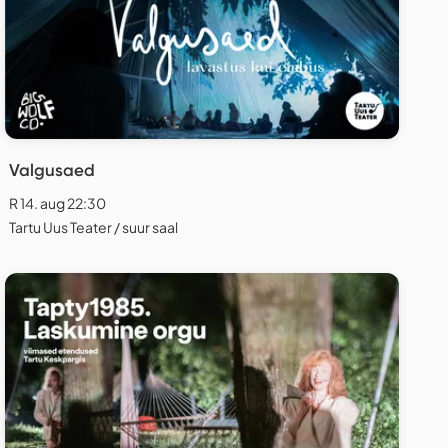
Valgusaed
R 14. aug 22:30
Tartu Uus Teater / suur saal