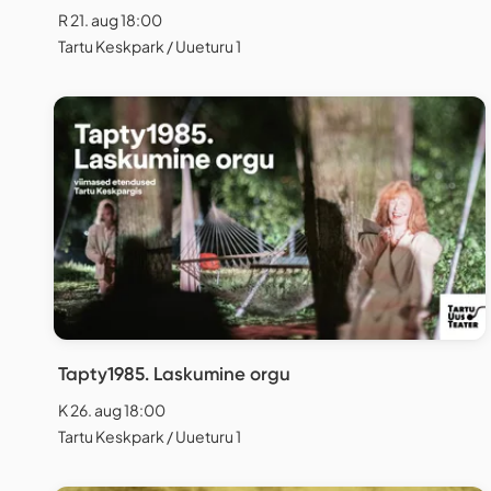
R 21. aug 18:00
Tartu Keskpark / Uueturu 1
Tapty1985. Laskumine orgu
K 26. aug 18:00
Tartu Keskpark / Uueturu 1