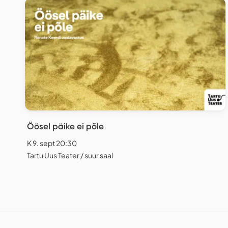
Öösel päike ei põle
K 9. sept 20:30
Tartu Uus Teater / suur saal