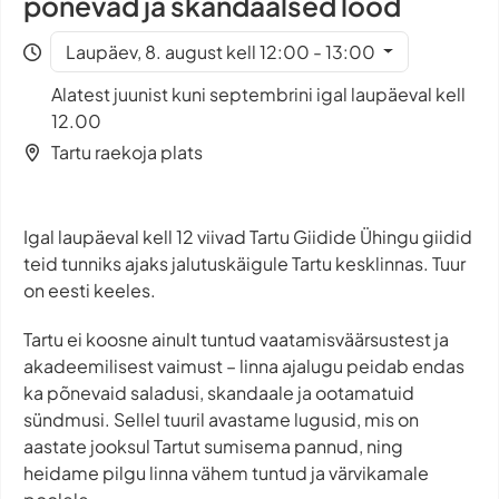
põnevad ja skandaalsed lood
Laupäev, 8. august kell 12:00 - 13:00
Alatest juunist kuni septembrini igal laupäeval kell
12.00
Tartu raekoja plats
Igal laupäeval kell 12 viivad Tartu Giidide Ühingu giidid
teid tunniks ajaks jalutuskäigule Tartu kesklinnas. Tuur
on eesti keeles.
Tartu ei koosne ainult tuntud vaatamisväärsustest ja
akadeemilisest vaimust – linna ajalugu peidab endas
ka põnevaid saladusi, skandaale ja ootamatuid
sündmusi. Sellel tuuril avastame lugusid, mis on
aastate jooksul Tartut sumisema pannud, ning
heidame pilgu linna vähem tuntud ja värvikamale