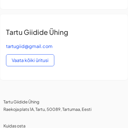
Tartu Giidide Ühing
tartugiid@gmail.com
Vaata kõiki üritusi
Tartu Giidide Ühing
Raekoja plats 1A, Tartu, 50089, Tartumaa, Eesti
Kuidas osta