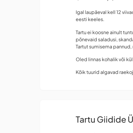
Igal laupäeval kell 12 viiv
eesti keeles.
Tartu ei koosne ainult tu
põnevaid saladusi, skanda
Tartut sumisema pannud, 
Oled linnas kohalik või kül
Kõik tuurid algavad raekoj
Tartu Giidide 