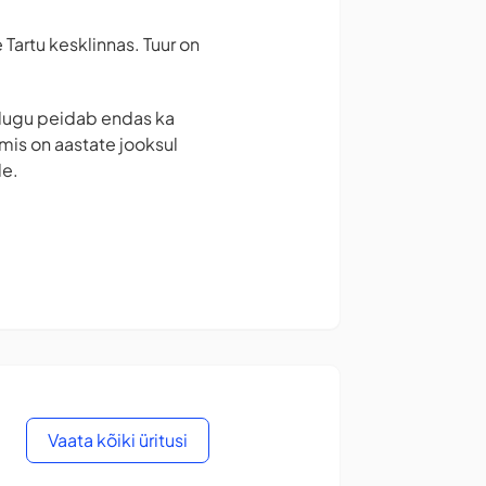
e Tartu kesklinnas. Tuur on
jalugu peidab endas ka
mis on aastate jooksul
le.
Vaata kõiki üritusi