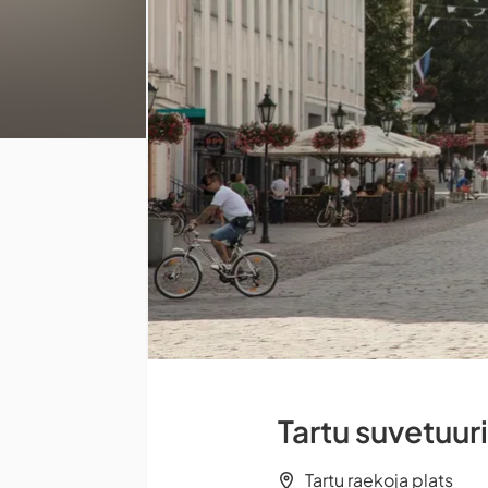
Tartu suvetuur
Tartu raekoja plats