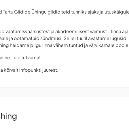
ad Tartu Giidide Ühingu giidid teid tunniks ajaks jalutuskäigul
ntud vaatamisväärsustest ja akadeemilisest vaimust – linna a
ale ja ootamatuid sündmusi. Sellel tuuril avastame lugusid, 
ning heidame pilgu linna vähem tuntud ja värvikamale poole
aline, tule tutvuma!
a kõrvalt infopunkti juurest.
Ühing