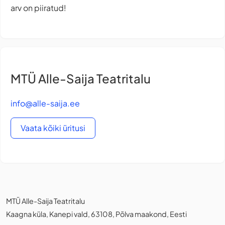
arv on piiratud!
MTÜ Alle-Saija Teatritalu
info@alle-saija.ee
Vaata kõiki üritusi
MTÜ Alle-Saija Teatritalu
Kaagna küla, Kanepi vald, 63108, Põlva maakond, Eesti