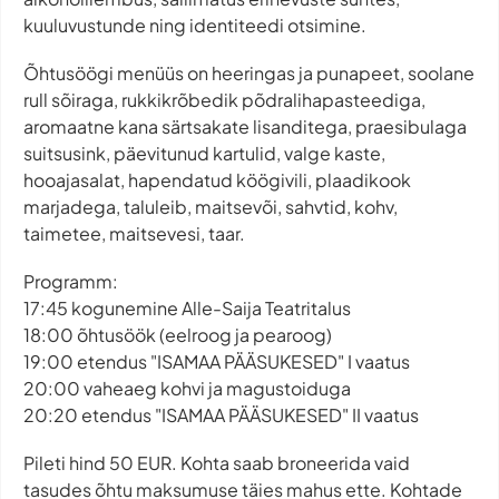
kuuluvustunde ning identiteedi otsimine.
Õhtusöögi menüüs on heeringas ja punapeet, soolane
rull sõiraga, rukkikrõbedik põdralihapasteediga,
aromaatne kana särtsakate lisanditega, praesibulaga
suitsusink, päevitunud kartulid, valge kaste,
hooajasalat, hapendatud köögivili, plaadikook
marjadega, taluleib, maitsevõi, sahvtid, kohv,
taimetee, maitsevesi, taar.
Programm:
17:45 kogunemine Alle-Saija Teatritalus
18:00 õhtusöök (eelroog ja pearoog)
19:00 etendus "ISAMAA PÄÄSUKESED" I vaatus
20:00 vaheaeg kohvi ja magustoiduga
20:20 etendus "ISAMAA PÄÄSUKESED" II vaatus
Pileti hind 50 EUR. Kohta saab broneerida vaid
tasudes õhtu maksumuse täies mahus ette. Kohtade