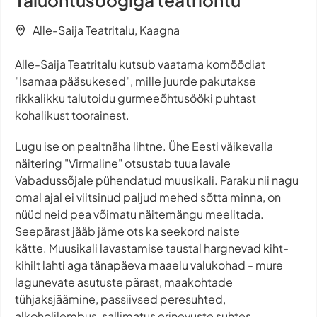
Taluõhtusöögiga teatriõhtu
Alle-Saija Teatritalu, Kaagna
Alle-Saija Teatritalu kutsub vaatama komöödiat
"Isamaa pääsukesed", mille juurde pakutakse
rikkalikku talutoidu gurmeeõhtusööki puhtast
kohalikust toorainest.
Lugu ise on pealtnäha lihtne. Ühe Eesti väikevalla
näitering "Virmaline" otsustab tuua lavale
Vabadussõjale pühendatud muusikali. Paraku nii nagu
omal ajal ei viitsinud paljud mehed sõtta minna, on
nüüd neid pea võimatu näitemängu meelitada.
Seepärast jääb jäme ots ka seekord naiste
kätte. Muusikali lavastamise taustal hargnevad kiht-
kihilt lahti aga tänapäeva maaelu valukohad - mure
lagunevate asutuste pärast, maakohtade
tühjaksjäämine, passiivsed peresuhted,
alkoholilembus, sallimatus erinevuste suhtes,