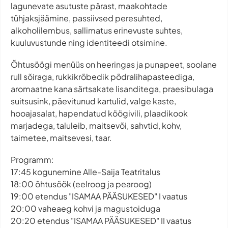
lagunevate asutuste pärast, maakohtade
tühjaksjäämine, passiivsed peresuhted,
alkoholilembus, sallimatus erinevuste suhtes,
kuuluvustunde ning identiteedi otsimine.
Õhtusöögi menüüs on heeringas ja punapeet, soolane
rull sõiraga, rukkikrõbedik põdralihapasteediga,
aromaatne kana särtsakate lisanditega, praesibulaga
suitsusink, päevitunud kartulid, valge kaste,
hooajasalat, hapendatud köögivili, plaadikook
marjadega, taluleib, maitsevõi, sahvtid, kohv,
taimetee, maitsevesi, taar.
Programm:
17:45 kogunemine Alle-Saija Teatritalus
18:00 õhtusöök (eelroog ja pearoog)
19:00 etendus "ISAMAA PÄÄSUKESED" I vaatus
20:00 vaheaeg kohvi ja magustoiduga
20:20 etendus "ISAMAA PÄÄSUKESED" II vaatus