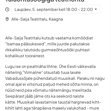
Laupäev, 5. september kell 18:00 - 22:00
Alle-Saija Teatritalu, Kaagna
Alle-Saija Teatritalu kutsub vaatama komöödiat
"Isamaa pääsukesed", mille juurde pakutakse
rikkalikku talutoidu gurmeeõhtusööki puhtast
kohalikust toorainest.
Lugu ise on pealtnäha lihtne. Ühe Eesti väikevalla
näitering "Virmaline" otsustab tuua lavale
Vabadussõjale pühendatud muusikali. Paraku nii nagu
omal ajal ei viitsinud paljud mehed sõtta minna, on
nüüd neid pea võimatu näitemängu meelitada.
Seepärast jääb jäme ots ka seekord naiste
kätte. Muusikali lavastamise taustal hargnevad kiht-
kihilt lahti aga tänapäeva maaelu valukohad - mure