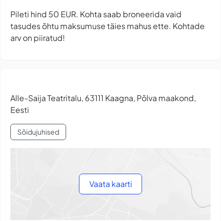
Pileti hind 50 EUR. Kohta saab broneerida vaid
tasudes õhtu maksumuse täies mahus ette. Kohtade
arv on piiratud!
Alle-Saija Teatritalu, 63111 Kaagna, Põlva maakond,
Eesti
Sõidujuhised
Vaata kaarti