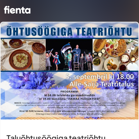
Taluõhtusöögiga teatriõhtu