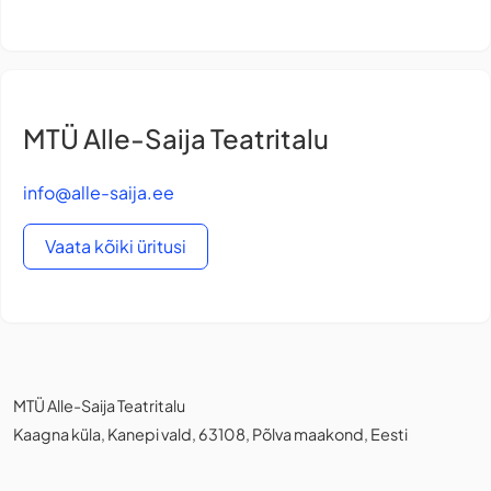
MTÜ Alle-Saija Teatritalu
info@alle-saija.ee
Vaata kõiki üritusi
MTÜ Alle-Saija Teatritalu
Kaagna küla, Kanepi vald, 63108, Põlva maakond, Eesti