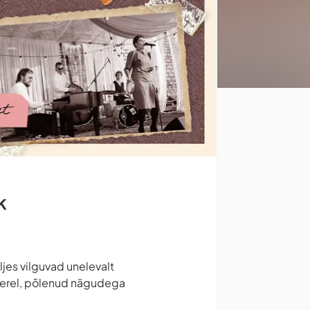
k
jes vilguvad unelevalt
veerel, põlenud nägudega