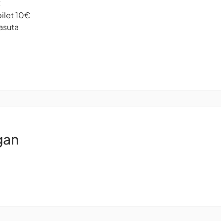
€
pilet 10€
asuta
gan