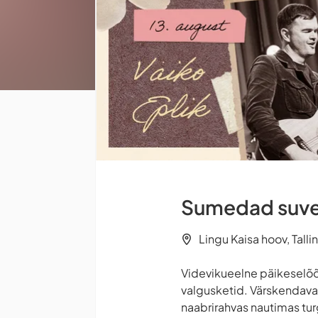
Sumedad suveõ
Lingu Kaisa hoov, Talli
Videvikueelne päikeselõõ
valgusketid. Värskendavad
naabrirahvas nautimas tu