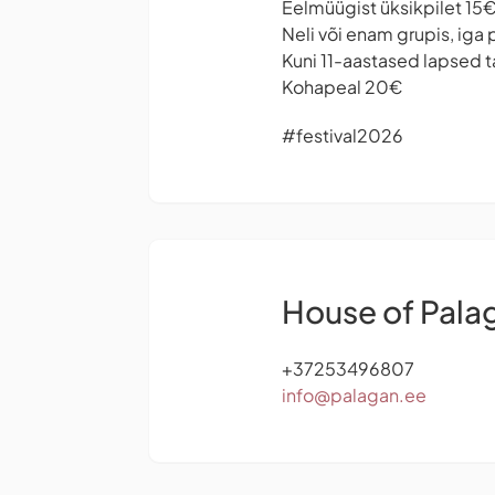
Eelmüügist üksikpilet 15
Neli või enam grupis, iga 
Kuni 11-aastased lapsed t
Kohapeal 20€
#festival2026
House of Pala
+37253496807
info@palagan.ee