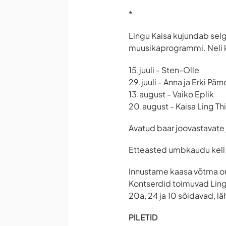
*
Lingu Kaisa kujundab selg
muusikaprogrammi. Neli k
15.juuli - Sten-Olle
29.juuli - Anna ja Erki Pärn
13.august - Vaiko Eplik
20.august - Kaisa Ling Th
Avatud baar joovastavate 
Etteasted umbkaudu kell
Innustame kaasa võtma om
Kontserdid toimuvad Lingu
20a, 24 ja 10 sõidavad, l
PILETID