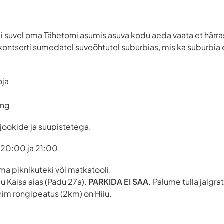
i suvel oma Tähetorni asumis asuva kodu aeda vaata et härra
ontserti sumedatel suveõhtutel suburbias, mis ka suburbia 
oja
ing
jookide ja suupistetega.
 20:00 ja 21:00
a piknikuteki või matkatooli.
 Kaisa aias (Padu 27a).
PARKIDA EI SAA.
Palume tulla jalgra
ähim rongipeatus (2km) on Hiiu.