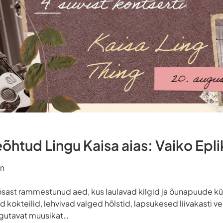
htud Lingu Kaisa aias: Vaiko Epli
nn
sast rammestunud aed, kus laulavad kilgid ja õunapuude kül
 kokteilid, lehvivad valged hõlstid, lapsukesed liivakasti 
rgutavat muusikat…