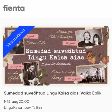
Välja müüdud
Sumedad suveõhtud Lingu Kaisa aias: Vaiko Eplik
N 13. aug 20:00
Lingu Kaisa hoov, Tallinn