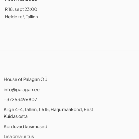
R 18. sept 23:00
Heldeke!, Tallinn
House of Palagan OÜ
info@palagan.ee
+37253496807
Kiige 4-4, Tallinn, 11615, Harju maakond, Eesti
Kuidas osta
Korduvad küsimused
Lisa oma üritus