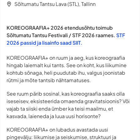
Sõltumatu Tantsu Lava (STL), Tallinn
KOREOGRAAFIA+ 2026 etendusõhtu toimub
Sõltumatu Tantsu Festivali / STF 2026 raames.
STF
2026 passid ja lisainfo saad SIIT.
KOREOGRAAFIA+ on ruum ja aeg, kus koreograafia
hingab laiemalt kui tants. See on koht, kus liikumine
kohtub sõnaga, heli puudutab ihu, valgus joonistab
rütmi ja mõte tantsib nähtamatuses.
See ruum pärib sosinal, kas koreograafia saaks olla
iseseisev, eksisteerida omaenda gravitatsioonis? Või
vajab ta siiski enda ümber ka teisi maailmu, et
kasvada, laieneda ja luua uusi horisonte?
KOREOGRAAFIA+ on lubadus avastada uusi
pingevälju: liikumise ja seiskumise, struktuuri ja