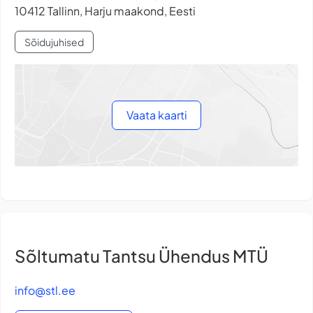
10412 Tallinn, Harju maakond, Eesti
Sõidujuhised
Vaata kaarti
Sõltumatu Tantsu Ühendus MTÜ
info@stl.ee