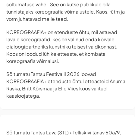
sõltumatuse vahel. See on kutse publikule olla
tunnistajaks koreograafia võimalustele. Kaos, rütm ja
vorm juhatavad meile teed.
KOREOGRAAFIA+ on etenduste õhtu, mil astuvad
lavale koreograafid, kes on valinud enda kõrvale
dialoogipartneriks kunstniku teisest valdkonnast.
Koos on loodud lühike etteaste, et kombata
koreograafia võimalusi.
Sõltumatu Tantsu Festivalil 2026 loovad
KOREOGRAAFIA+ etenduste õhtul etteasteid Anumai
Raska, Britt Kõrsmaa ja Elle Viies koos valitud
kaasloojatega.
Sõltumatu Tantsu Lava (STL)
Telliskivi tänav 60a/9,
•